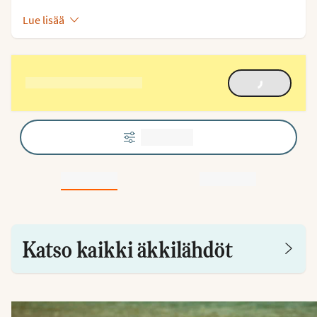
Lue lisää
Katso kaikki äkkilähdöt