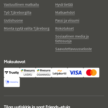
Vastuullinen matkailu
Hyvä tietää
Työ Tjäreborgilla
Matkaehdot
Uutishuone
Passi ja viisumi
Monta syytä valita Tjäreborg
Rokotukset
Sosiaalinen media ja
tietosuoja
Saavutettavuusseloste
Maksutavat
Tilaa uutiskirje ja saat Friends-etuja