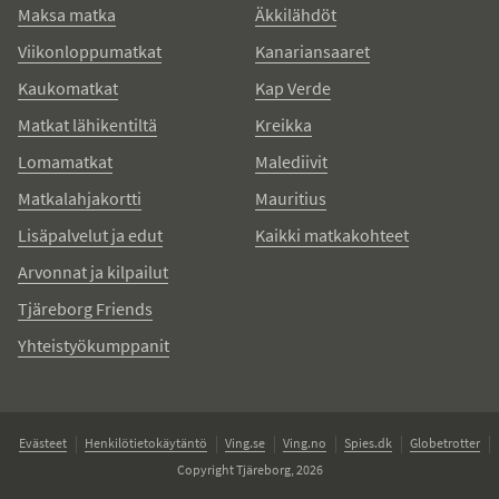
Maksa matka
Äkkilähdöt
Viikonloppumatkat
Kanariansaaret
Kaukomatkat
Kap Verde
Matkat lähikentiltä
Kreikka
Lomamatkat
Malediivit
Matkalahjakortti
Mauritius
Lisäpalvelut ja edut
Kaikki matkakohteet
Arvonnat ja kilpailut
Tjäreborg Friends
Yhteistyökumppanit
Evästeet
Henkilötietokäytäntö
Ving.se
Ving.no
Spies.dk
Globetrotter
Copyright Tjäreborg, 2026