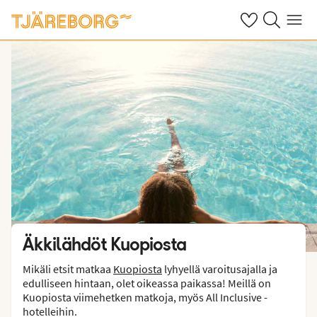
Omat suosikkiho
Haku tjäreborg
Valikko
Äkkilähdöt Kuopiosta
Mikäli etsit matkaa
Kuopiosta
lyhyellä varoitusajalla ja
edulliseen hintaan, olet oikeassa paikassa! Meillä on
Kuopiosta viimehetken matkoja, myös All Inclusive -
hotelleihin.