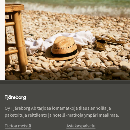
Tjareborg - alatunniste
Tjäreborg
Oy Tjäreborg Ab tarjoaa lomamatkoja tilauslennoilla ja
paketoituja reittilento ja hotelli -matkoja ympäri maailmaa.
Tietoa meistä
Asiakaspalvelu