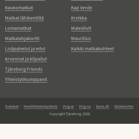
Kaukomatkat
Kap Verde
Matkat lähikentiltä
Kreikka
Lomamatkat
Malediivit
Matkalahjakortti
Mauritius
Lisäpalvelut ja edut
Kaikki matkakohteet
Arvonnat ja kilpailut
Tjäreborg Friends
Yhteistyökumppanit
Evästeet
Henkilötietokäytäntö
Ving.se
Ving.no
Spies.dk
Globetrotter
Copyright Tjäreborg, 2026