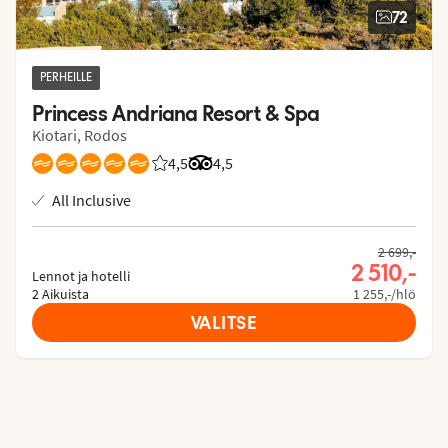
72
PERHEILLE
Princess Andriana Resort & Spa
Kiotari, Rodos
4,5
Asiakkaidemme arviot: 4.472/5
Arvostelut Tripadvisorista: 4.5 of 5
4,5
All Inclusive
2 699,-
2 510,-
Lennot ja hotelli
2 Aikuista
1 255,-/hlö
VALITSE