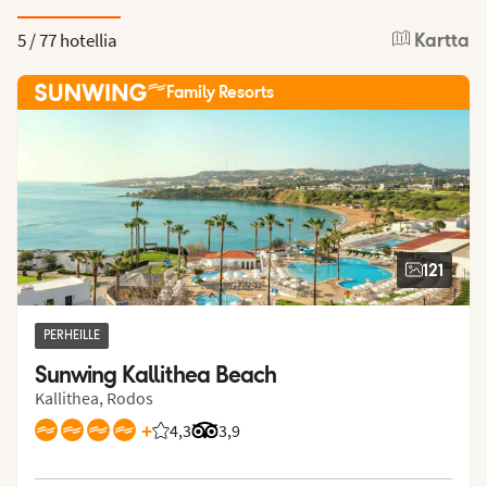
5 /
77 hotellia
Kartta
Family Resorts
121
PERHEILLE
Sunwing Kallithea Beach
Kallithea, Rodos
+
4,3
Asiakkaidemme arviot: 4.305/5
Arvostelut Tripadvisorista: 3.9 of 5
3,9