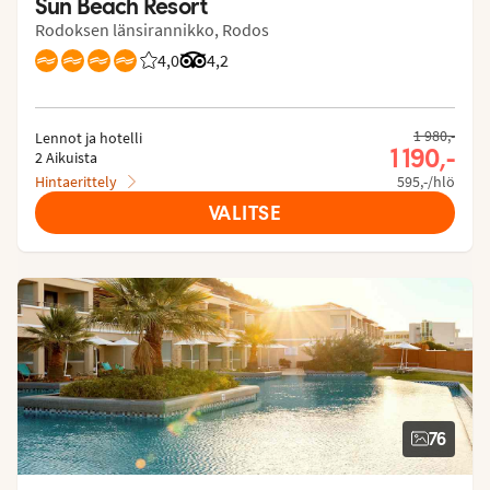
Sun Beach Resort
Rodoksen länsirannikko, Rodos
4,0
Asiakkaidemme arviot: 4.037/5
Arvostelut Tripadvisorista: 4.2 of 5
4,2
1 980,-
Lennot ja hotelli
1 190,-
2 Aikuista
Hintaerittely
595,-/hlö
VALITSE
76