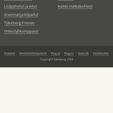
Lisäpalvelut ja edut
Kaikki matkakohteet
Arvonnat ja kilpailut
Tjäreborg Friends
Yhteistyökumppanit
Evästeet
Henkilötietokäytäntö
Ving.se
Ving.no
Spies.dk
Globetrotter
Copyright Tjäreborg, 2026