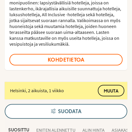
monipuolinen: lapsiystävällisiä hotelleja, joissa on
lastenkerho, ikärajallisia aikuisille suunnattuja hotelleja,
luksushotelleja, All Inclusive -hotelleja sekä hotelleja,
jotka sijaitsevat suoraan rannalla. Valikoimassa on myös
huoneistoja sekä muutamia hotelleja, joiden huoneen
terasseilta pääsee suoraan uima-altaaseen. Lasten
kanssa matkustaville on myös useita hotelleja, joissa on
vesipuistoja ja vesiliukumäkiä.
KOHDETIETOA
Helsinki, 2 aikuista, 1 viikko
MUUTA
SUODATA
ENITEN ALENNETTU
ALIN HINTA
ASIAKAS
SUOSITTU