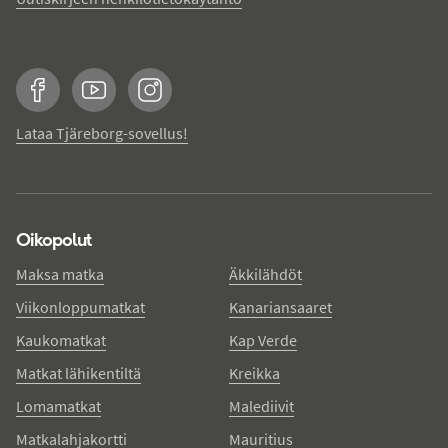
Facebook
YouTube
Instagram
Lataa Tjäreborg-sovellus!
Oikopolut
Maksa matka
Äkkilähdöt
Viikonloppumatkat
Kanariansaaret
Kaukomatkat
Kap Verde
Matkat lähikentiltä
Kreikka
Lomamatkat
Malediivit
Matkalahjakortti
Mauritius