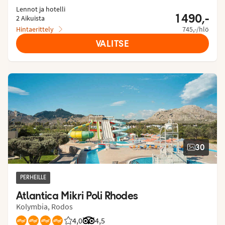
Lennot ja hotelli
1 490,-
2 Aikuista
Hintaerittely
745,-/hlö
VALITSE
30
PERHEILLE
Atlantica Mikri Poli Rhodes
Kolymbia, Rodos
4,0
Asiakkaidemme arviot: 4.045/5
Arvostelut Tripadvisorista: 4.5 of 5
4,5