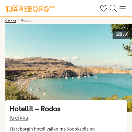
Omat suosikkiho
Haku tjäreborg
Valikko
Kreikka
Rodos
(
39
)
Kuvat ja videot
Hotellit –
Rodos
Kreikka
Tjäreborgin hotellivalikoima Rodoksella on