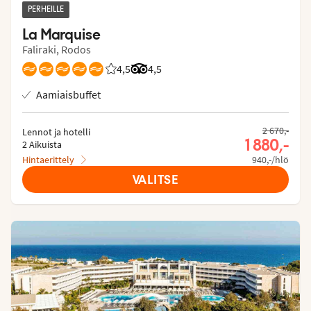
PERHEILLE
La Marquise
Faliraki, Rodos
4,5
Asiakkaidemme arviot: 4.504/5
Arvostelut Tripadvisorista: 4.5 of 5
4,5
Aamiaisbuffet
2 670,-
Lennot ja hotelli
1 880,-
2 Aikuista
Hintaerittely
940,-/hlö
VALITSE