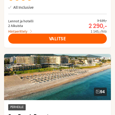
All Inclusive
3 120,-
Lennot ja hotelli
2 290,-
2 Aikuista
Hintaerittely
1 145,-/hlö
VALITSE
94
PERHEILLE