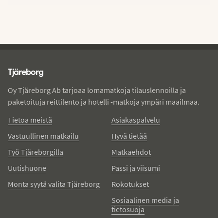
Tjareborg - alatunniste
Tjäreborg
Oy Tjäreborg Ab tarjoaa lomamatkoja tilauslennoilla ja
paketoituja reittilento ja hotelli -matkoja ympäri maailmaa.
Tietoa meistä
Asiakaspalvelu
Vastuullinen matkailu
Hyvä tietää
Työ Tjäreborgilla
Matkaehdot
Uutishuone
Passi ja viisumi
Monta syytä valita Tjäreborg
Rokotukset
Sosiaalinen media ja
tietosuoja