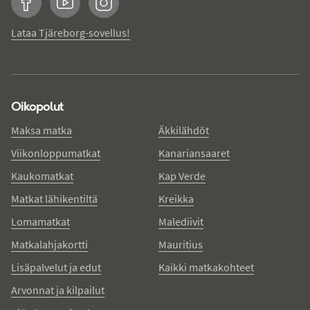
Facebook
YouTube
Instagram
Lataa Tjäreborg-sovellus!
Oikopolut
Maksa matka
Äkkilähdöt
Viikonloppumatkat
Kanariansaaret
Kaukomatkat
Kap Verde
Matkat lähikentiltä
Kreikka
Lomamatkat
Malediivit
Matkalahjakortti
Mauritius
Lisäpalvelut ja edut
Kaikki matkakohteet
Arvonnat ja kilpailut