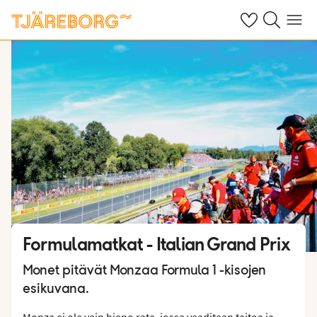
Omat suosikkiho
Haku tjäreborg
Valikko
Formulamatkat - Italian Grand Prix
Monet pitävät Monzaa Formula 1 -kisojen
esikuvana.
Monza ei ole vain hieno rata, jossa vaaditaan taitoa ja