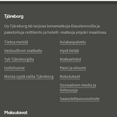
Tjareborg - alatunniste
Tjäreborg
Oy Tjäreborg Ab tarjoaa lomamatkoja tilauslennoilla ja
paketoituja reittilento ja hotelli -matkoja ympäri maailmaa.
Tietoa meistä
Asiakaspalvelu
Vastuullinen matkailu
Hyvä tietää
Työ Tjäreborgilla
Matkaehdot
Uutishuone
Passi ja viisumi
Monta syytä valita Tjäreborg
Rokotukset
Sosiaalinen media ja
tietosuoja
Saavutettavuusseloste
Maksutavat