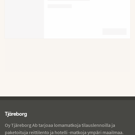
Tjareborg - alatunniste
Tjäreborg
Oy Tjäreborg Ab tarjoaa lomamatkoja tilauslennoilla ja
paketoituja reittilento ja hotelli -matkoja ympäri maailmaa.