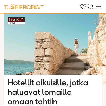
Omat suosikkiho
Haku tjäreborg
Valikko
Hotellit aikuisille, jotka
haluavat lomailla
omaan tahtiin