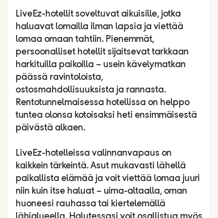
LiveEz-hotellit soveltuvat aikuisille, jotka
haluavat lomailla ilman lapsia ja viettää
lomaa omaan tahtiin. Pienemmät,
persoonalliset hotellit sijaitsevat tarkkaan
harkituilla paikoilla – usein kävelymatkan
päässä ravintoloista,
ostosmahdollisuuksista ja rannasta.
Rentotunnelmaisessa hotellissa on helppo
tuntea olonsa kotoisaksi heti ensimmäisestä
päivästä alkaen.
LiveEz-hotelleissa valinnanvapaus on
kaikkein tärkeintä. Asut mukavasti lähellä
paikallista elämää ja voit viettää lomaa juuri
niin kuin itse haluat – uima-altaalla, oman
huoneesi rauhassa tai kiertelemällä
lähialueella. Halutessasi voit osallistua myös