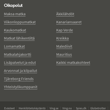
Oikopolut
Maksa matka
Äkkilähdöt
Viikonloppumatkat
Kanariansaaret
Kaukomatkat
Kap Verde
Matkat lähikentiltä
Kreikka
Lomamatkat
Malediivit
Matkalahjakortti
Mauritius
Lisäpalvelut ja edut
Kaikki matkakohteet
Arvonnat ja kilpailut
Tjäreborg Friends
Yhteistyökumppanit
Evästeet
Henkilötietokäytäntö
Ving.se
Ving.no
Spies.dk
Globetrotter