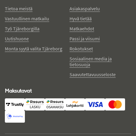
Tietoa meistä
Asiakaspalvelu
Vastuullinen matkailu
Hyvä tietää
Työ Tjäreborgilla
Matkaehdot
Uutishuone
Passi ja viisumi
Monta syytä valita Tjäreborg
Rokotukset
Sosiaalinen media ja
tietosuoja
Saavutettavuusseloste
Maksutavat