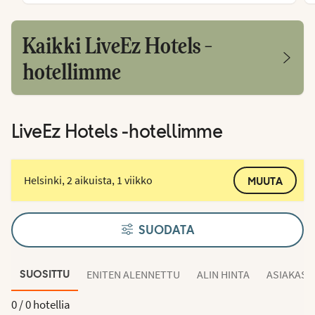
Kaikki LiveEz Hotels -
hotellimme
LiveEz Hotels -hotellimme
Helsinki, 2 aikuista, 1 viikko
MUUTA
SUODATA
ENITEN ALENNETTU
ALIN HINTA
ASIAKAS
SUOSITTU
0 /
0 hotellia