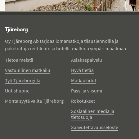
Tjareborg - alatunniste
Tjäreborg
Oy Tjäreborg Ab tarjoaa lomamatkoja tilauslennoilla ja
paketoituja reittilento ja hotelli -matkoja ympäri maailmaa.
Tietoa meistä
Asiakaspalvelu
Vastuullinen matkailu
Hyvä tietää
Työ Tjäreborgilla
Matkaehdot
Uutishuone
Passi ja viisumi
Monta syytä valita Tjäreborg
Rokotukset
Sosiaalinen media ja
tietosuoja
Saavutettavuusseloste