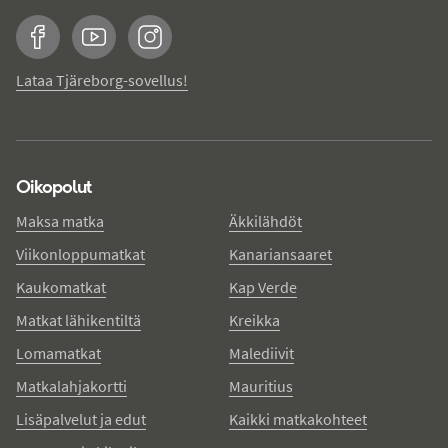
Facebook
YouTube
Instagram
Lataa Tjäreborg-sovellus!
Oikopolut
Maksa matka
Äkkilähdöt
Viikonloppumatkat
Kanariansaaret
Kaukomatkat
Kap Verde
Matkat lähikentiltä
Kreikka
Lomamatkat
Malediivit
Matkalahjakortti
Mauritius
Lisäpalvelut ja edut
Kaikki matkakohteet