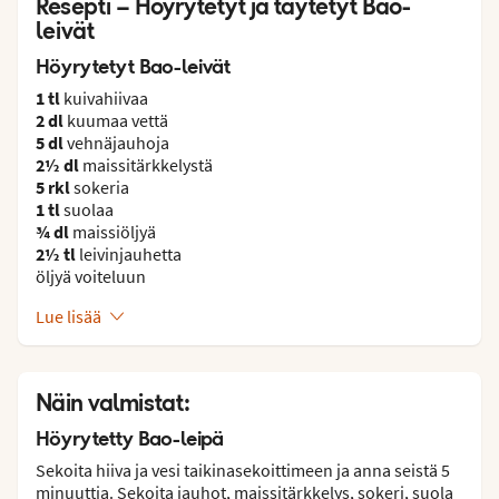
Resepti – Höyrytetyt ja täytetyt Bao-
leivät
Höyrytetyt Bao-leivät
1 tl
kuivahiivaa
2 dl
kuumaa vettä
5 dl
vehnäjauhoja
2½ dl
maissitärkkelystä
5 rkl
sokeria
1 tl
suolaa
¾ dl
maissiöljyä
2½ tl
leivinjauhetta
öljyä voiteluun
Lue lisää
Näin valmistat:
Höyrytetty Bao-leipä
Sekoita hiiva ja vesi taikinasekoittimeen ja anna seistä 5
minuuttia. Sekoita jauhot, maissitärkkelys, sokeri, suola