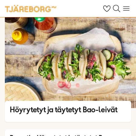
Omat suosikkiho
Haku tjäreborg
Valikko
Höyrytetyt ja täytetyt Bao-leivät