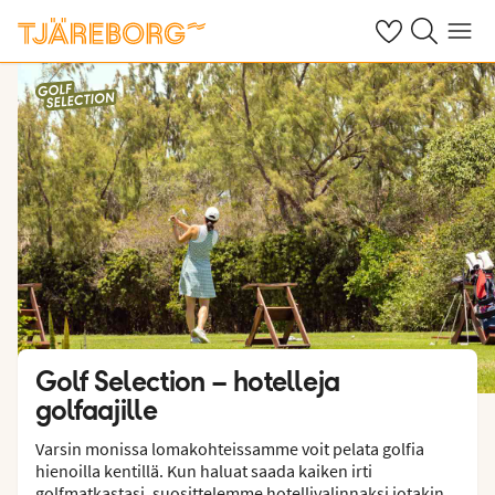
Omat suosikkiho
Haku tjäreborg
Valikko
Golf Selection – hotelleja
golfaajille
Varsin monissa lomakohteissamme voit pelata golfia
hienoilla kentillä. Kun haluat saada kaiken irti
golfmatkastasi, suosittelemme hotellivalinnaksi jotakin