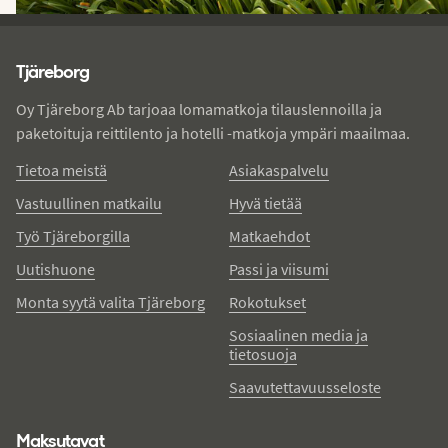
Tjareborg - alatunniste
Tjäreborg
Oy Tjäreborg Ab tarjoaa lomamatkoja tilauslennoilla ja
paketoituja reittilento ja hotelli -matkoja ympäri maailmaa.
Tietoa meistä
Asiakaspalvelu
Vastuullinen matkailu
Hyvä tietää
Työ Tjäreborgilla
Matkaehdot
Uutishuone
Passi ja viisumi
Monta syytä valita Tjäreborg
Rokotukset
Sosiaalinen media ja
tietosuoja
Saavutettavuusseloste
Maksutavat