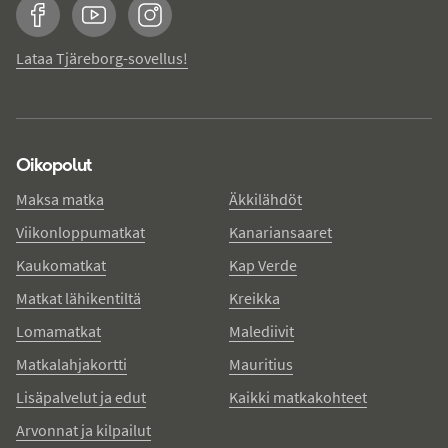
Facebook
YouTube
Instagram
Lataa Tjäreborg-sovellus!
Oikopolut
Maksa matka
Äkkilähdöt
Viikonloppumatkat
Kanariansaaret
Kaukomatkat
Kap Verde
Matkat lähikentiltä
Kreikka
Lomamatkat
Malediivit
Matkalahjakortti
Mauritius
Lisäpalvelut ja edut
Kaikki matkakohteet
Arvonnat ja kilpailut