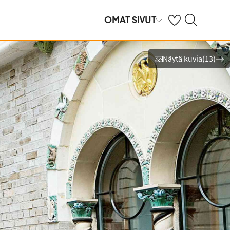
Omat suosikkihote
Haku tjäreborg.f
OMAT SIVUT
Näytä kuvia
(
13
)