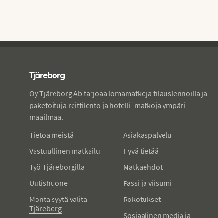
Tjareborg - alatunniste
Tjäreborg
Oy Tjäreborg Ab tarjoaa lomamatkoja tilauslennoilla ja
paketoituja reittilento ja hotelli -matkoja ympäri
maailmaa.
Tietoa meistä
Asiakaspalvelu
Vastuullinen matkailu
Hyvä tietää
Työ Tjäreborgilla
Matkaehdot
Uutishuone
Passi ja viisumi
Monta syytä valita
Rokotukset
Tjäreborg
Sosiaalinen media ja