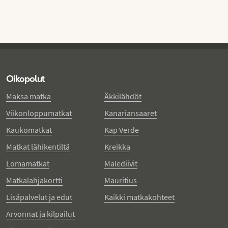
Oikopolut
Maksa matka
Äkkilähdöt
Viikonloppumatkat
Kanariansaaret
Kaukomatkat
Kap Verde
Matkat lähikentiltä
Kreikka
Lomamatkat
Malediivit
Matkalahjakortti
Mauritius
Lisäpalvelut ja edut
Kaikki matkakohteet
Arvonnat ja kilpailut