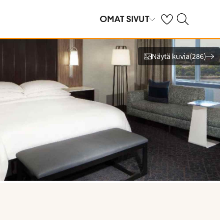
Omat suosikkihote
Haku tjäreborg.f
OMAT SIVUT
Näytä kuvia
(
286
)