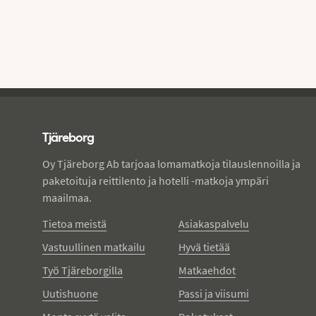
Tjareborg - alatunniste
Tjäreborg
Oy Tjäreborg Ab tarjoaa lomamatkoja tilauslennoilla ja
paketoituja reittilento ja hotelli -matkoja ympäri
maailmaa.
Tietoa meistä
Asiakaspalvelu
Vastuullinen matkailu
Hyvä tietää
Työ Tjäreborgilla
Matkaehdot
Uutishuone
Passi ja viisumi