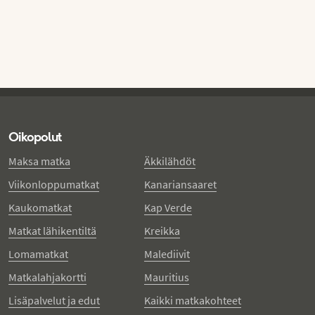
Oikopolut
Maksa matka
Äkkilähdöt
Viikonloppumatkat
Kanariansaaret
Kaukomatkat
Kap Verde
Matkat lähikentiltä
Kreikka
Lomamatkat
Malediivit
Matkalahjakortti
Mauritius
Lisäpalvelut ja edut
Kaikki matkakohteet