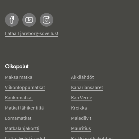
Facebook
YouTube
Instagram
Lataa Tjäreborg-sovellus!
Oikopolut
Maksa matka
Äkkilähdöt
Viikonloppumatkat
Kanariansaaret
Kaukomatkat
Kap Verde
Matkat lähikentiltä
Kreikka
Lomamatkat
Malediivit
Matkalahjakortti
Mauritius
Lisäpalvelut ja edut
Kaikki matkakohteet