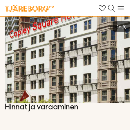
Omat suosikkiho
Haku tjäreborg
Valikko
(
9
)
Näytä kuvia
Hinnat ja varaaminen