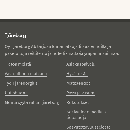
Tjareborg - alatunniste
Tjäreborg
Oy Tjäreborg Ab tarjoaa lomamatkoja tilauslennoilla ja
paketoituja reittilento ja hotelli -matkoja ympäri maailmaa.
Tietoa meistä
Asiakaspalvelu
Vastuullinen matkailu
Hyvä tietää
Työ Tjäreborgilla
Matkaehdot
Uutishuone
Passi ja viisumi
Monta syytä valita Tjäreborg
Rokotukset
Sosiaalinen media ja
tietosuoja
Saavutettavuusseloste