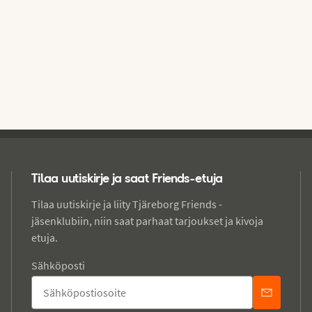
Tilaa uutiskirje ja saat Friends-etuja
Tilaa uutiskirje ja liity Tjäreborg Friends -
jäsenklubiin, niin saat parhaat tarjoukset ja kivoja
etuja.
Sähköposti