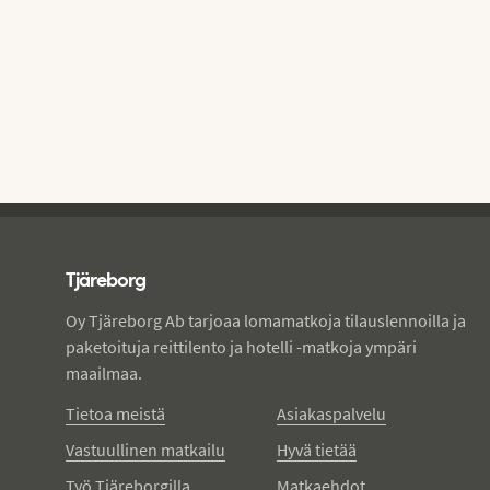
Tjareborg - alatunniste
Tjäreborg
Oy Tjäreborg Ab tarjoaa lomamatkoja tilauslennoilla ja
paketoituja reittilento ja hotelli -matkoja ympäri
maailmaa.
Tietoa meistä
Asiakaspalvelu
Vastuullinen matkailu
Hyvä tietää
Työ Tjäreborgilla
Matkaehdot