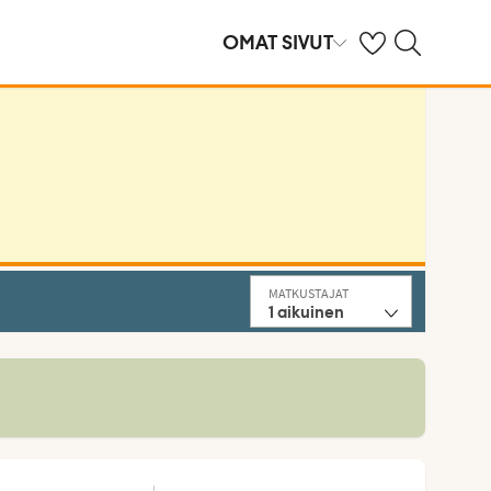
Omat suosikkihote
Haku tjäreborg.f
OMAT SIVUT
MATKUSTAJAT
1
aikuinen