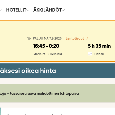
HOTELLIT
ÄKKILÄHDÖT
PALUU MA 7.9.2026
Lentotiedot
16:45
0:20
5 h 35 min
Madeira
Helsinki
Finnair
ksesi oikea hinta
atkoja – tässä seuraava mahdollinen lähtöpäivä