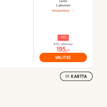
Lento
1 aikuinen
Hintaerittely
-70%
475,- alennus
Nykyinen hinta,
195,-
VALITSE
KARTTA