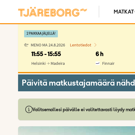
MATKAT
2 PAIKKAA JÄLJELLÄ!
MENO MA 24.8.2026
Lentotiedot
11:55
15:55
6 h
Helsinki
Madeira
Finnair
Päivitä matkustajamäärä nähdä
Valitsemallesi päivälle ei valitettavasti löydy m