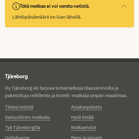
Tätä matkaa ei voi varata netistä.
Lähtöpäivämäärä on liian lähellä.
Tjareborg - alatunniste
Tjäreborg
Oy Tjäreborg Ab tarjoaa lomamatkoja tilauslennoilla ja
paketoituja reittilento ja hotelli -matkoja ympäri maailmaa.
Tietoa meistä
Asiakaspalvelu
Vastuullinen matkailu
Hyvä tietää
Työ Tjäreborgilla
Matkaehdot
Uutishuone
Passi ja viisumi