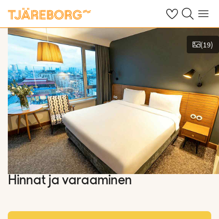
Omat suosikkiho
Haku tjäreborg
Valikko
(
19
)
Näytä kuvia
Hinnat ja varaaminen