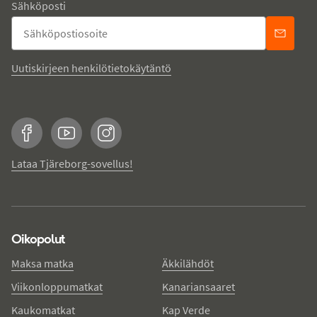
Sähköposti
Uutiskirjeen henkilötietokäytäntö
Facebook
YouTube
Instagram
Lataa Tjäreborg-sovellus!
Oikopolut
Maksa matka
Äkkilähdöt
Viikonloppumatkat
Kanariansaaret
Kaukomatkat
Kap Verde