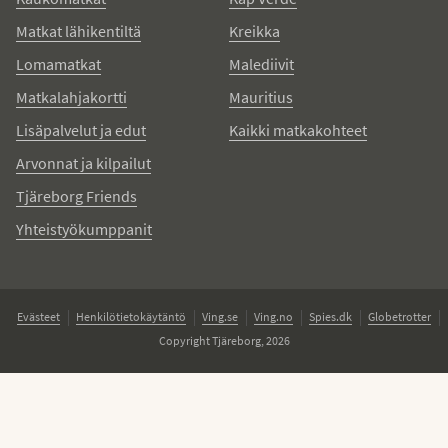
Matkat lähikentiltä
Kreikka
Lomamatkat
Malediivit
Matkalahjakortti
Mauritius
Lisäpalvelut ja edut
Kaikki matkakohteet
Arvonnat ja kilpailut
Tjäreborg Friends
Yhteistyökumppanit
Evästeet
Henkilötietokäytäntö
Ving.se
Ving.no
Spies.dk
Globetrotter
Copyright Tjäreborg, 2026