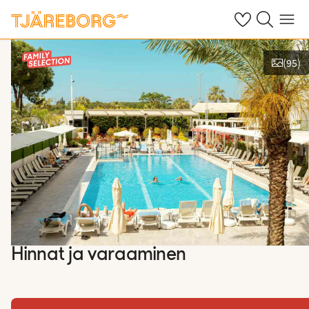
Omat suosikkiho
Haku tjäreborg
Valikko
(
95
)
Kuvat ja videot
Hinnat ja varaaminen