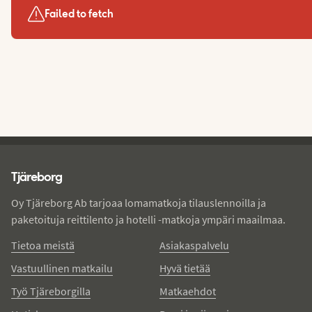
Failed to fetch
Tjareborg - alatunniste
Tjäreborg
Oy Tjäreborg Ab tarjoaa lomamatkoja tilauslennoilla ja
paketoituja reittilento ja hotelli -matkoja ympäri maailmaa.
Tietoa meistä
Asiakaspalvelu
Vastuullinen matkailu
Hyvä tietää
Työ Tjäreborgilla
Matkaehdot