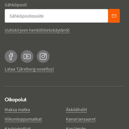
Sähköposti
Uutiskirjeen henkilötietokäytäntö
Facebook
YouTube
Instagram
Lataa Tjäreborg-sovellus!
Oikopolut
Maksa matka
Äkkilähdöt
Viikonloppumatkat
Kanariansaaret
Kaukomatkat
Kap Verde