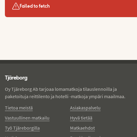
Failed to fetch
Tjareborg - alatunniste
Tjäreborg
Oy Tjäreborg Ab tarjoaa lomamatkoja tilauslennoilla ja
paketoituja reittilento ja hotelli -matkoja ympäri maailmaa.
Tietoa meistä
Asiakaspalvelu
Vastuullinen matkailu
Hyvä tietää
Työ Tjäreborgilla
Matkaehdot