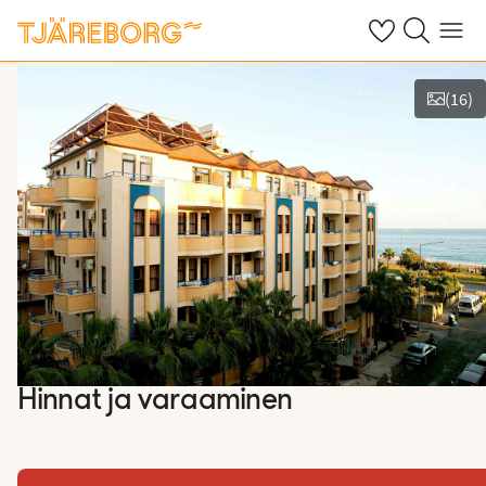
Omat suosikkiho
Haku tjäreborg
Valikko
(
16
)
Näytä kuvia
Hinnat ja varaaminen