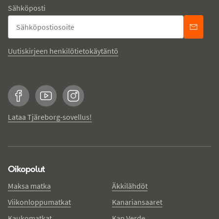
Sähköposti
Uutiskirjeen henkilötietokäytäntö
Facebook
YouTube
Instagram
Lataa Tjäreborg-sovellus!
Oikopolut
Maksa matka
Äkkilähdöt
Viikonloppumatkat
Kanariansaaret
Kaukomatkat
Kap Verde