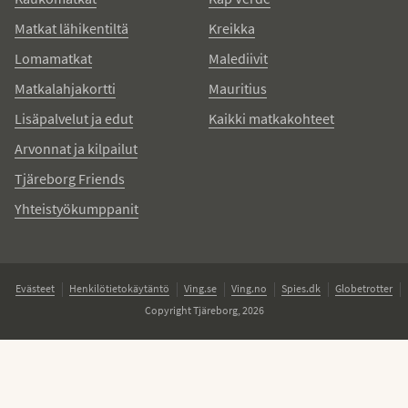
Matkat lähikentiltä
Kreikka
Lomamatkat
Malediivit
Matkalahjakortti
Mauritius
Lisäpalvelut ja edut
Kaikki matkakohteet
Arvonnat ja kilpailut
Tjäreborg Friends
Yhteistyökumppanit
Evästeet
Henkilötietokäytäntö
Ving.se
Ving.no
Spies.dk
Globetrotter
Copyright Tjäreborg, 2026