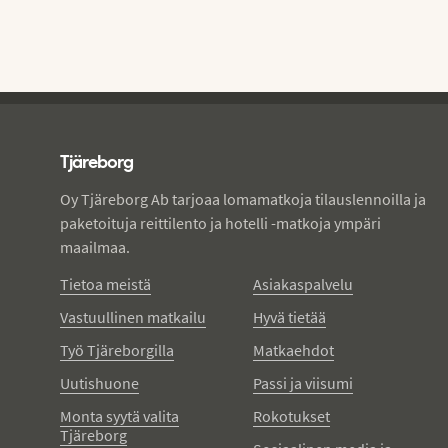
Tjareborg - alatunniste
Tjäreborg
Oy Tjäreborg Ab tarjoaa lomamatkoja tilauslennoilla ja
paketoituja reittilento ja hotelli -matkoja ympäri
maailmaa.
Tietoa meistä
Asiakaspalvelu
Vastuullinen matkailu
Hyvä tietää
Työ Tjäreborgilla
Matkaehdot
Uutishuone
Passi ja viisumi
Monta syytä valita
Rokotukset
Tjäreborg