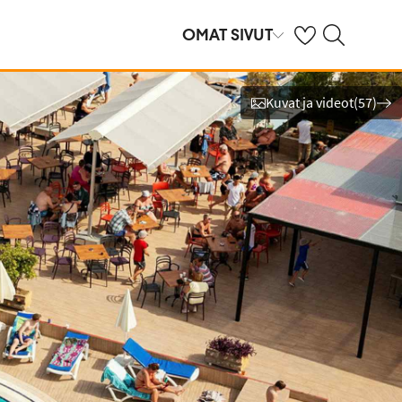
Omat suosikkihote
Haku tjäreborg.f
OMAT SIVUT
Kuvat ja videot
(
57
)