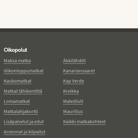
Oikopolut
Maksa matka
Äkkilähdöt
Viikonloppumatkat
Kanariansaaret
Kaukomatkat
Kap Verde
Matkat lähikentiltä
Kreikka
Lomamatkat
Malediivit
Matkalahjakortti
Mauritius
Lisäpalvelut ja edut
Kaikki matkakohteet
Arvonnat ja kilpailut