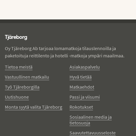
Tjareborg - alatunniste
Tjäreborg
Oy Tjäreborg Ab tarjoaa lomamatkoja tilauslennoilla ja
paketoituja reittilento ja hotelli -matkoja ympäri maailmaa.
Tietoa meistä
Asiakaspalvelu
Vastuullinen matkailu
Hyvä tietää
Työ Tjäreborgilla
Matkaehdot
Uutishuone
Passi ja viisumi
Monta syytä valita Tjäreborg
Rokotukset
Sosiaalinen media ja
tietosuoja
Saavutettavuusseloste