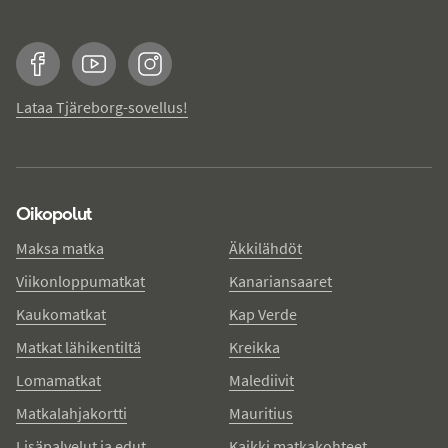
Facebook
YouTube
Instagram
Lataa Tjäreborg-sovellus!
Oikopolut
Maksa matka
Äkkilähdöt
Viikonloppumatkat
Kanariansaaret
Kaukomatkat
Kap Verde
Matkat lähikentiltä
Kreikka
Lomamatkat
Malediivit
Matkalahjakortti
Mauritius
Lisäpalvelut ja edut
Kaikki matkakohteet