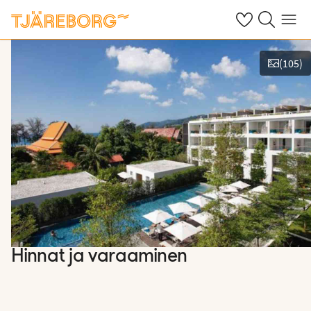
Omat suosikkiho
Haku tjäreborg
Valikko
(
105
)
Näytä kuvia
Hinnat ja varaaminen