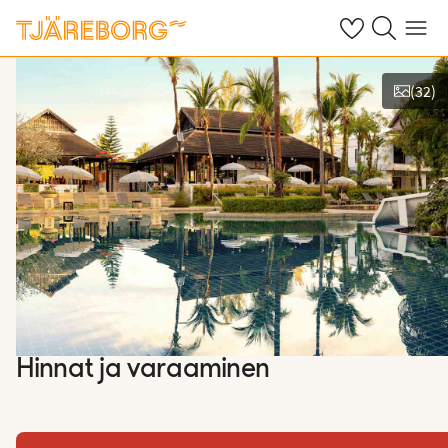
Omat suosikkiho
Haku tjäreborg
Valikko
(
32
)
Näytä kuvia
Hinnat ja varaaminen