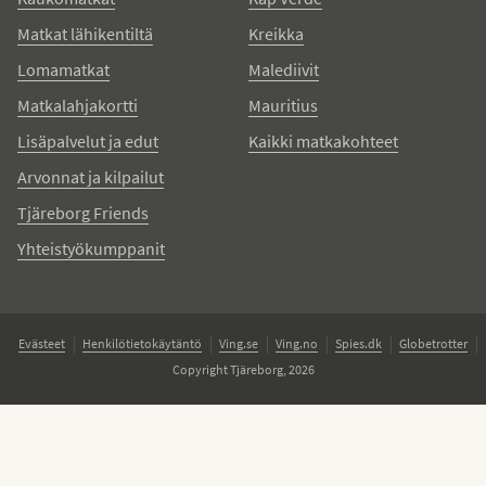
Matkat lähikentiltä
Kreikka
Lomamatkat
Malediivit
Matkalahjakortti
Mauritius
Lisäpalvelut ja edut
Kaikki matkakohteet
Arvonnat ja kilpailut
Tjäreborg Friends
Yhteistyökumppanit
Evästeet
Henkilötietokäytäntö
Ving.se
Ving.no
Spies.dk
Globetrotter
Copyright Tjäreborg, 2026