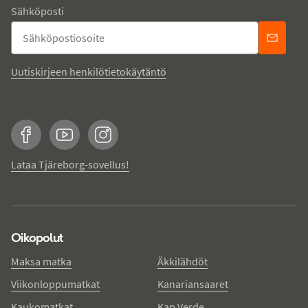
Sähköposti
Uutiskirjeen henkilötietokäytäntö
Facebook
YouTube
Instagram
Lataa Tjäreborg-sovellus!
Oikopolut
Maksa matka
Äkkilähdöt
Viikonloppumatkat
Kanariansaaret
Kaukomatkat
Kap Verde