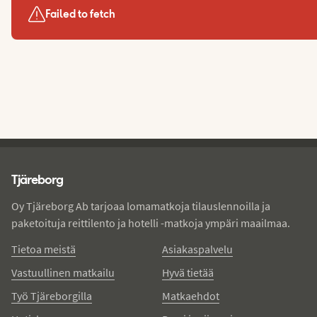
Failed to fetch
Tjareborg - alatunniste
Tjäreborg
Oy Tjäreborg Ab tarjoaa lomamatkoja tilauslennoilla ja
paketoituja reittilento ja hotelli -matkoja ympäri maailmaa.
Tietoa meistä
Asiakaspalvelu
Vastuullinen matkailu
Hyvä tietää
Työ Tjäreborgilla
Matkaehdot