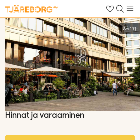
Omat suosikkiho
Haku tjäreborg
Valikko
(
17
)
Näytä kuvia
Hinnat ja varaaminen