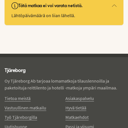
Tätä matkaa ei voi varata netistä.
Lähtöpäivämäärä on liian lähellä.
Tjareborg - alatunniste
Tjäreborg
Oy Tjäreborg Ab tarjoaa lomamatkoja tilauslennoilla ja
paketoituja reittilento ja hotelli -matkoja ympäri maailmaa.
Tietoa meistä
Asiakaspalvelu
Vastuullinen matkailu
Hyvä tietää
Työ Tjäreborgilla
Matkaehdot
Uutishuone
Passi ja viisumi