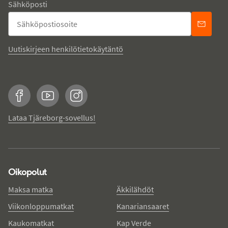
Sähköposti
Uutiskirjeen henkilötietokäytäntö
Facebook
YouTube
Instagram
Lataa Tjäreborg-sovellus!
Oikopolut
Maksa matka
Äkkilähdöt
Viikonloppumatkat
Kanariansaaret
Kaukomatkat
Kap Verde