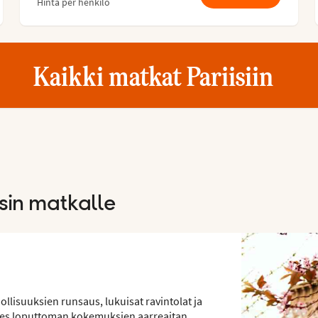
Hinta per henkilö
Kaikki matkat Pariisiin
isin matkalle
llisuuksien runsaus, lukuisat ravintolat ja
hes loputtoman kokemuksien aarreaitan,