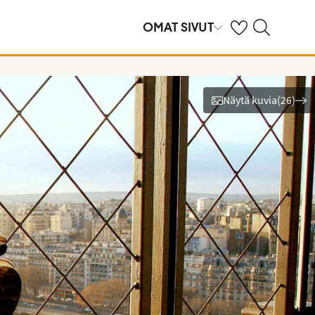
Omat suosikkihote
Haku tjäreborg.f
OMAT SIVUT
Näytä kuvia
(
26
)