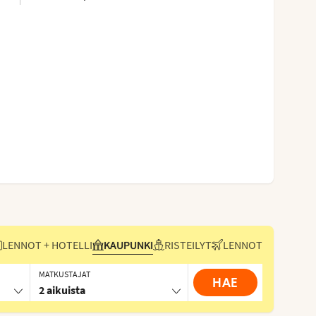
LENNOT + HOTELLI
KAUPUNKI
RISTEILYT
LENNOT
MATKUSTAJAT
HAE
2 aikuista