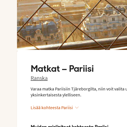
Matkat –
Pariisi
Ranska
Varaa matka Pariisiin Tjäreborgilta, niin voit valita u
yksinkertaisesta ylelliseen.
Lisää kohteesta Pariisi
Muiden mielipiteet kohteesta Pariisi