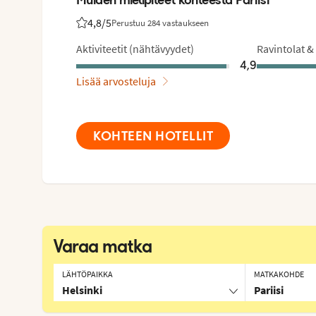
4,8
/5
Perustuu 284 vastaukseen
Asiakkaidemme arviot: 4.8/5
Aktiviteetit (nähtävyydet)
Ravintolat &
4,9
Lisää arvosteluja
KOHTEEN HOTELLIT
Varaa matka
LÄHTÖPAIKKA
MATKAKOHDE
Helsinki
Pariisi