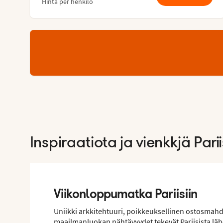
Hinta per henkilö
Inspiraatiota ja vienkkjä Pari
Viikonloppumatka Pariisiin
Uniikki arkkitehtuuri, poikkeuksellinen ostosmahdo
maailmanluokan nähtävyydet tekevät Pariisista lä