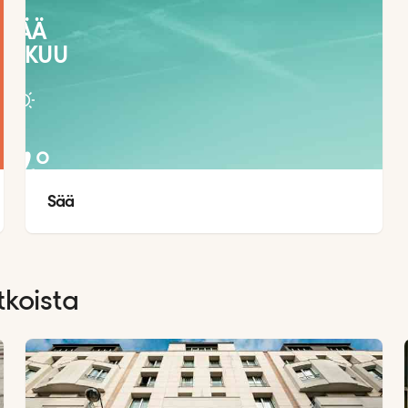
SÄÄ
LOKUU
24
°
Sää
15
°
tkoista