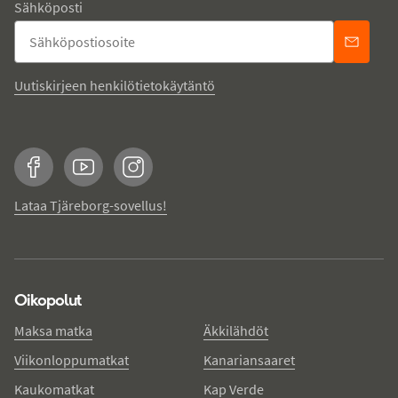
Sähköposti
Uutiskirjeen henkilötietokäytäntö
Facebook
YouTube
Instagram
Lataa Tjäreborg-sovellus!
Oikopolut
Maksa matka
Äkkilähdöt
Viikonloppumatkat
Kanariansaaret
Kaukomatkat
Kap Verde