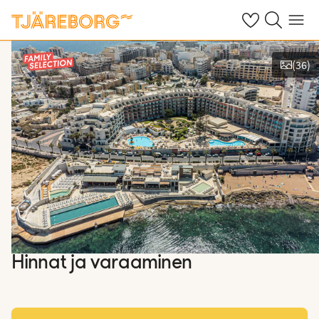
Omat suosikkiho
Haku tjäreborg
Valikko
(
36
)
Näytä kuvia
Hinnat ja varaaminen