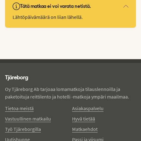
Tätä matkaa ei voi varata netistä.
Lähtöpäivämäärä on liian lähellä.
Tjareborg - alatunniste
Tjäreborg
Oy Tjäreborg Ab tarjoaa lomamatkoja tilauslennoilla ja
paketoituja reittilento ja hotelli -matkoja ympäri maailmaa.
Tietoa meistä
Asiakaspalvelu
Vastuullinen matkailu
Hyvä tietää
Työ Tjäreborgilla
Matkaehdot
Uutishuone
Passi ja viisumi