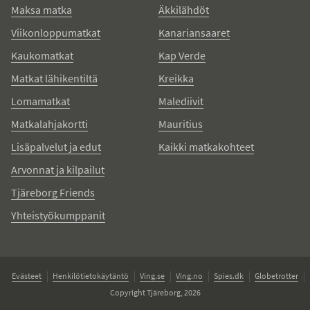
Maksa matka
Äkkilähdöt
Viikonloppumatkat
Kanariansaaret
Kaukomatkat
Kap Verde
Matkat lähikentiltä
Kreikka
Lomamatkat
Malediivit
Matkalahjakortti
Mauritius
Lisäpalvelut ja edut
Kaikki matkakohteet
Arvonnat ja kilpailut
Tjäreborg Friends
Yhteistyökumppanit
Evästeet
Henkilötietokäytäntö
Ving.se
Ving.no
Spies.dk
Globetrotter
Copyright Tjäreborg, 2026