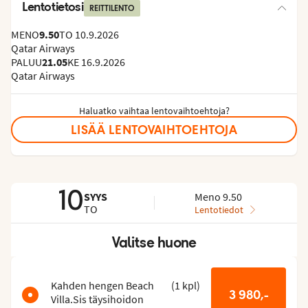
Lentotietosi
REITTILENTO
MENO
9.50
TO 10.9.2026
Qatar Airways
PALUU
21.05
KE 16.9.2026
Qatar Airways
Haluatko vaihtaa lentovaihtoehtoja?
LISÄÄ LENTOVAIHTOEHTOJA
10
SYYS
Meno 9.50
TO
Lentotiedot
Valitse huone
Ohita
huoneluettelo
Kahden hengen Beach
(
1
kpl
)
3 980,-
Villa.Sis täysihoidon