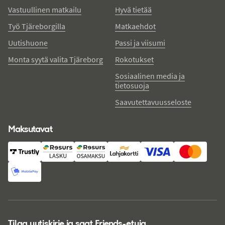
Vastuullinen matkailu
Hyvä tietää
Työ Tjäreborgilla
Matkaehdot
Uutishuone
Passi ja viisumi
Monta syytä valita Tjäreborg
Rokotukset
Sosiaalinen media ja
tietosuoja
Saavutettavuusseloste
Maksutavat
Tilaa uutiskirje ja saat Friends-etuja