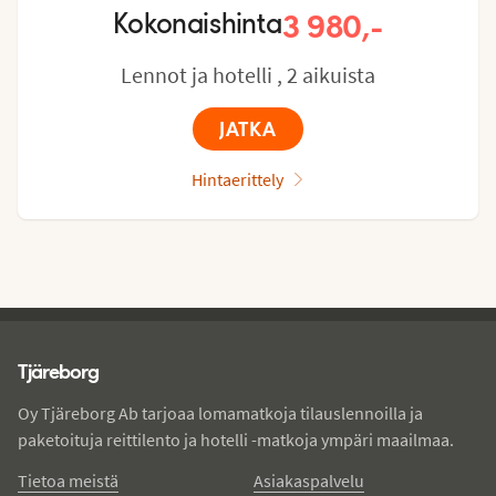
3 980,-
Kokonaishinta
Lennot ja hotelli , 2 aikuista
JATKA
Hintaerittely
Tjareborg - alatunniste
Tjäreborg
Oy Tjäreborg Ab tarjoaa lomamatkoja tilauslennoilla ja
paketoituja reittilento ja hotelli -matkoja ympäri maailmaa.
Tietoa meistä
Asiakaspalvelu