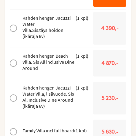
Kahden hengen Jacuzzi
(
1
kpl
)
Water
4 390,-
Villa.Sis.täysihoidon
(ikäraja 6v)
Kahden hengen Beach
(
1
kpl
)
Villa. Sis All inclusive Dine
4 870,-
Around
Kahden hengen Jacuzzi
(
1
kpl
)
Water Villa, lisävuode. Sis
5 230,-
All Inclusive Dine Around
(ikäraja 6v)
Family Villa incl full board
(
1
kpl
)
5 630,-