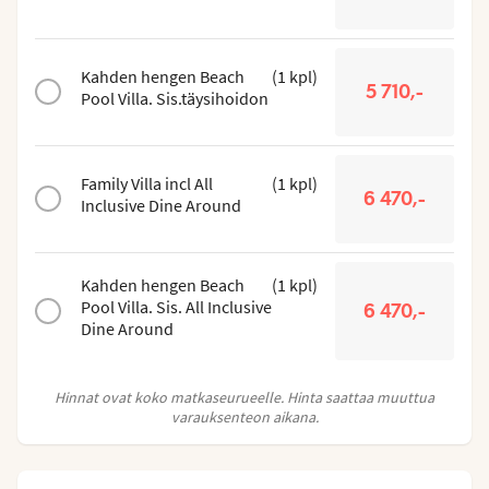
Kahden hengen Beach
(
1
kpl
)
5 710,-
Pool Villa. Sis.täysihoidon
Family Villa incl All
(
1
kpl
)
6 470,-
Inclusive Dine Around
Kahden hengen Beach
(
1
kpl
)
Pool Villa. Sis. All Inclusive
6 470,-
Dine Around
Hinnat ovat koko matkaseurueelle. Hinta saattaa muuttua
varauksenteon aikana.