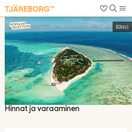
Omat suosikkiho
Haku tjäreborg
Valikko
(
82
)
Näytä kuvia
Hinnat ja varaaminen