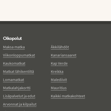
Oikopolut
Maksa matka
Äkkilähdöt
Viikonloppumatkat
Kanariansaaret
Kaukomatkat
Kap Verde
Matkat lähikentiltä
Kreikka
Lomamatkat
Malediivit
Matkalahjakortti
Mauritius
Lisäpalvelut ja edut
Kaikki matkakohteet
Arvonnat ja kilpailut