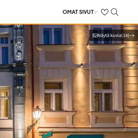
Omat suosikkihote
Haku tjäreborg.f
OMAT SIVUT
Näytä kuvia
(
18
)