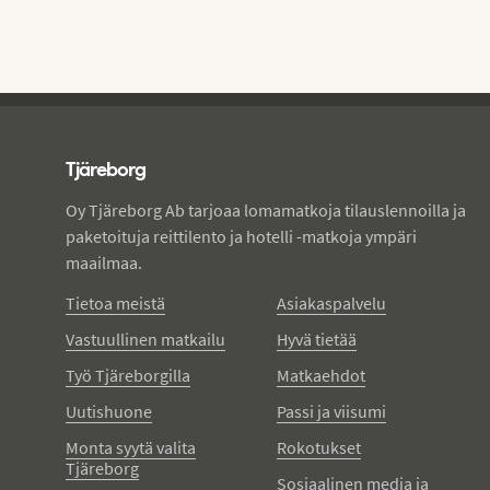
Tjareborg - alatunniste
Tjäreborg
Oy Tjäreborg Ab tarjoaa lomamatkoja tilauslennoilla ja
paketoituja reittilento ja hotelli -matkoja ympäri
maailmaa.
Tietoa meistä
Asiakaspalvelu
Vastuullinen matkailu
Hyvä tietää
Työ Tjäreborgilla
Matkaehdot
Uutishuone
Passi ja viisumi
Monta syytä valita
Rokotukset
Tjäreborg
Sosiaalinen media ja