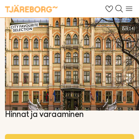
Omat suosikkiho
Haku tjäreborg
Valikko
(
14
)
Näytä kuvia
Hinnat ja varaaminen