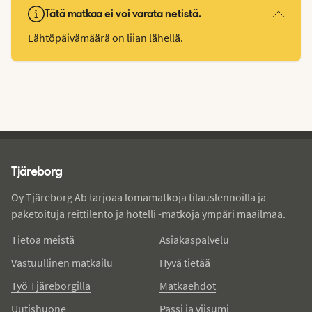
Tätä matkaa ei voi varata netistä.
Lähtöpäivämäärä on liian lähellä.
Tjareborg - alatunniste
Tjäreborg
Oy Tjäreborg Ab tarjoaa lomamatkoja tilauslennoilla ja
paketoituja reittilento ja hotelli -matkoja ympäri maailmaa.
Tietoa meistä
Asiakaspalvelu
Vastuullinen matkailu
Hyvä tietää
Työ Tjäreborgilla
Matkaehdot
Uutishuone
Passi ja viisumi