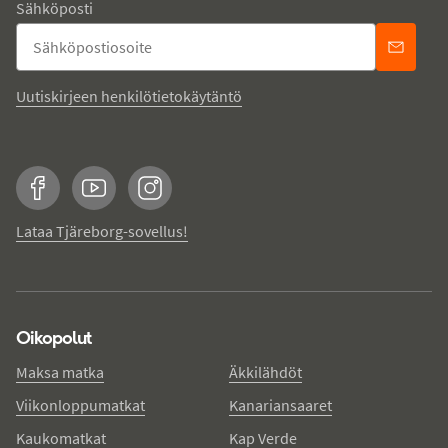
Sähköposti
Uutiskirjeen henkilötietokäytäntö
Facebook
YouTube
Instagram
Lataa Tjäreborg-sovellus!
Oikopolut
Maksa matka
Äkkilähdöt
Viikonloppumatkat
Kanariansaaret
Kaukomatkat
Kap Verde