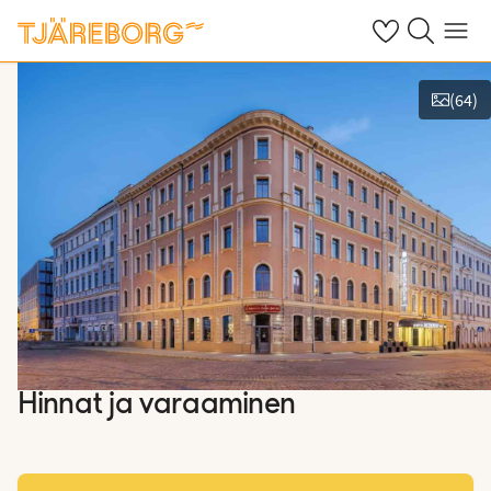
Omat suosikkiho
Haku tjäreborg
Valikko
(
64
)
Näytä kuvia
Hinnat ja varaaminen