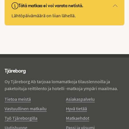
Tätä matkaa ei voi varata netistä.
Lähtöpäivämäärä on liian lähellä.
Tjareborg - alatunniste
Tjäreborg
Oy Tjäreborg Ab tarjoaa lomamatkoja tilauslennoilla ja
paketoituja reittilento ja hotelli -matkoja ympäri maailmaa.
Tietoa meistä
Asiakaspalvelu
Vastuullinen matkailu
Hyvä tietää
Työ Tjäreborgilla
Matkaehdot
Uutishuone
Passi ja viisumi