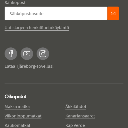
Sähköposti
Uutiskirjeen henkilötietokäytäntö
Facebook
YouTube
Instagram
Lataa Tjäreborg-sovellus!
Oikopolut
Maksa matka
Äkkilähdöt
Viikonloppumatkat
Kanariansaaret
Kaukomatkat
Kap Verde