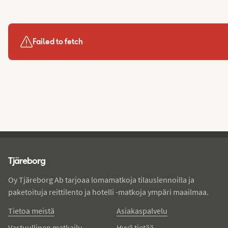
Failed to fetch
Tjareborg - alatunniste
Tjäreborg
Oy Tjäreborg Ab tarjoaa lomamatkoja tilauslennoilla ja
paketoituja reittilento ja hotelli -matkoja ympäri maailmaa.
Tietoa meistä
Asiakaspalvelu
Vastuullinen matkailu
Hyvä tietää