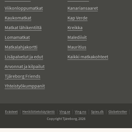
Viikonloppumatkat
Kanariansaaret
Kaukomatkat
Kap Verde
Matkat lähikentiltä
Kreikka
Lomamatkat
Malediivit
Matkalahjakortti
Mauritius
Lisäpalvelut ja edut
Kaikki matkakohteet
Arvonnat ja kilpailut
Tjäreborg Friends
Yhteistyökumppanit
Evästeet
Henkilötietokäytäntö
Ving.se
Ving.no
Spies.dk
Globetrotter
Copyright Tjäreborg, 2026