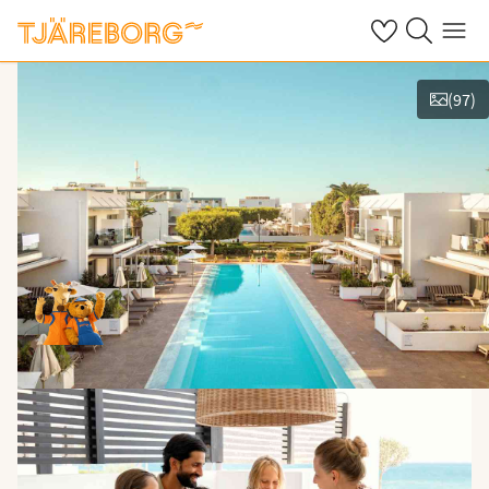
Omat suosikkiho
Haku tjäreborg
Valikko
(
97
)
Kuvat ja videot