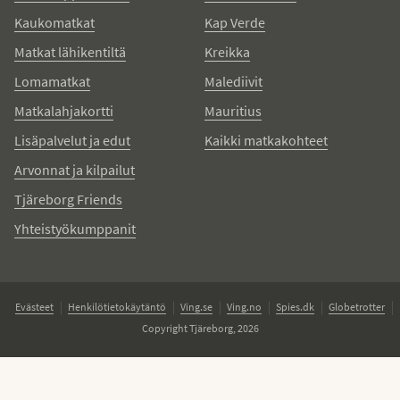
Kaukomatkat
Kap Verde
Matkat lähikentiltä
Kreikka
Lomamatkat
Malediivit
Matkalahjakortti
Mauritius
Lisäpalvelut ja edut
Kaikki matkakohteet
Arvonnat ja kilpailut
Tjäreborg Friends
Yhteistyökumppanit
Evästeet
Henkilötietokäytäntö
Ving.se
Ving.no
Spies.dk
Globetrotter
Copyright Tjäreborg, 2026