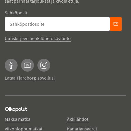
saat parhaat tarjoukset ja kivoja etuja.
Sähköposti
Uutiskirjeen henkilötietokäytäntö
Facebook
YouTube
Instagram
Lataa Tjäreborg-sovellus!
Oikopolut
Maksa matka
Äkkilähdöt
Viikonloppumatkat
Kanariansaaret