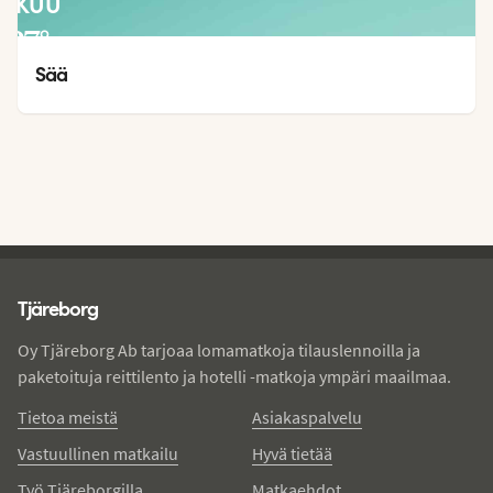
LOKUU
27
°
21
°
Sää
Tjareborg - alatunniste
Tjäreborg
Oy Tjäreborg Ab tarjoaa lomamatkoja tilauslennoilla ja
paketoituja reittilento ja hotelli -matkoja ympäri maailmaa.
Tietoa meistä
Asiakaspalvelu
Vastuullinen matkailu
Hyvä tietää
Työ Tjäreborgilla
Matkaehdot