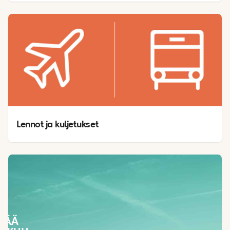
Lennot ja kuljetukset
SÄÄ