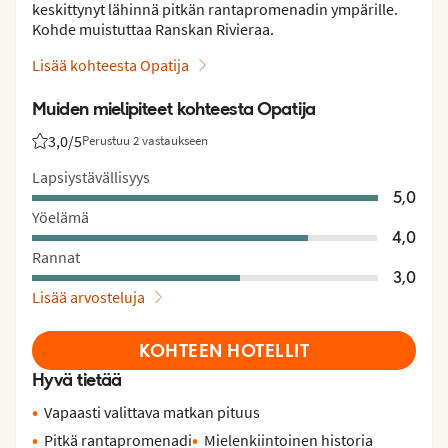
keskittynyt lähinnä pitkän rantapromenadin ympärille.
Kohde muistuttaa Ranskan Rivieraa.
Lisää kohteesta Opatija
Muiden mielipiteet kohteesta Opatija
3,0
/5
Perustuu 2 vastaukseen
Asiakkaidemme arviot: 3/5
Lapsiystävällisyys
5,0
Yöelämä
4,0
Rannat
3,0
Lisää arvosteluja
KOHTEEN HOTELLIT
Hyvä tietää
Vapaasti valittava matkan pituus
Pitkä rantapromenadi
Mielenkiintoinen historia