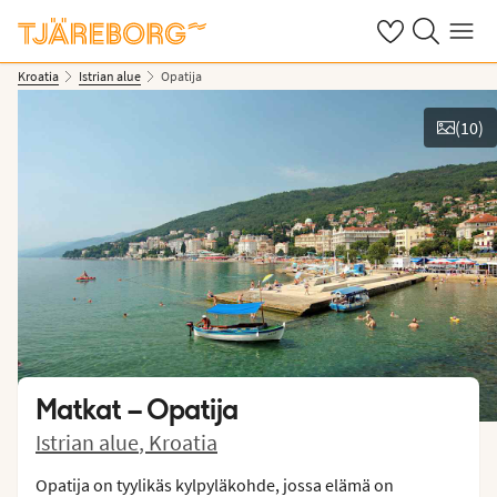
Omat suosikkiho
Haku tjäreborg
Valikko
Kroatia
Istrian alue
Opatija
(
10
)
Näytä kuvia
Matkat –
Opatija
Istrian alue
,
Kroatia
Opatija on tyylikäs kylpyläkohde, jossa elämä on