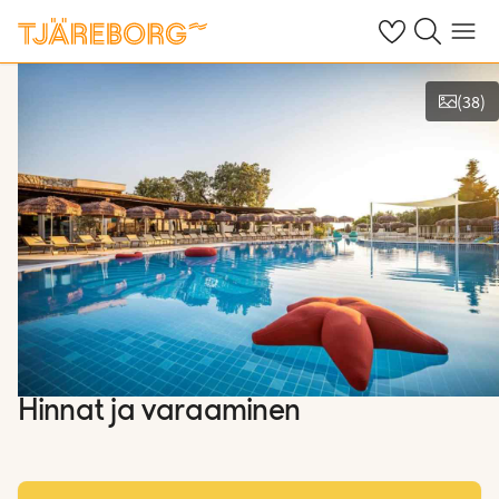
Omat suosikkiho
Haku tjäreborg
Valikko
(
38
)
Näytä kuvia
Hinnat ja varaaminen