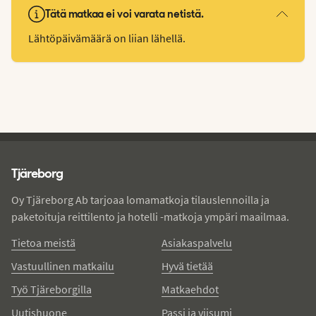
Tätä matkaa ei voi varata netistä.
Lähtöpäivämäärä on liian lähellä.
Tjareborg - alatunniste
Tjäreborg
Oy Tjäreborg Ab tarjoaa lomamatkoja tilauslennoilla ja
paketoituja reittilento ja hotelli -matkoja ympäri maailmaa.
Tietoa meistä
Asiakaspalvelu
Vastuullinen matkailu
Hyvä tietää
Työ Tjäreborgilla
Matkaehdot
Uutishuone
Passi ja viisumi