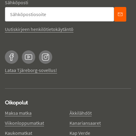
Sähköposti
Uutiskirjeen henkilötietokäytäntö
Facebook
YouTube
Instagram
Lataa Tjäreborg-sovellus!
Oikopolut
Maksa matka
Äkkilähdöt
Viikonloppumatkat
Kanariansaaret
Kaukomatkat
Kap Verde