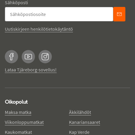
Sähköposti
Uutiskirjeen henkilötietokäytäntö
Facebook
YouTube
Instagram
Lataa Tjäreborg-sovellus!
Oikopolut
Maksa matka
Äkkilähdöt
Viikonloppumatkat
Kanariansaaret
Kaukomatkat
Kap Verde