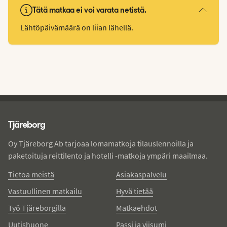
Tätä matkaa ei voi varata netistä.
Lähtöpäivämäärä on liian lähellä.
Tjareborg - alatunniste
Tjäreborg
Oy Tjäreborg Ab tarjoaa lomamatkoja tilauslennoilla ja
paketoituja reittilento ja hotelli -matkoja ympäri maailmaa.
Tietoa meistä
Asiakaspalvelu
Vastuullinen matkailu
Hyvä tietää
Työ Tjäreborgilla
Matkaehdot
Uutishuone
Passi ja viisumi