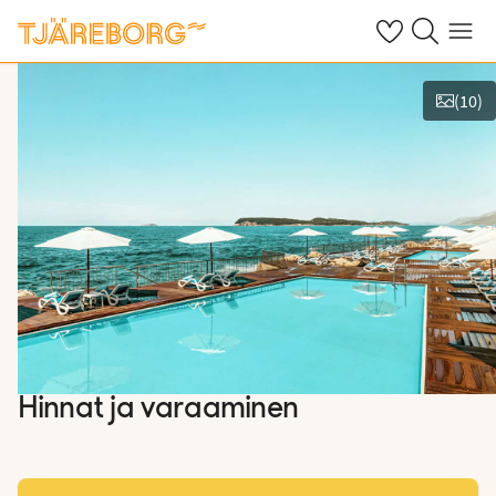
Omat suosikkiho
Haku tjäreborg
Valikko
(
10
)
Näytä kuvia
Hinnat ja varaaminen