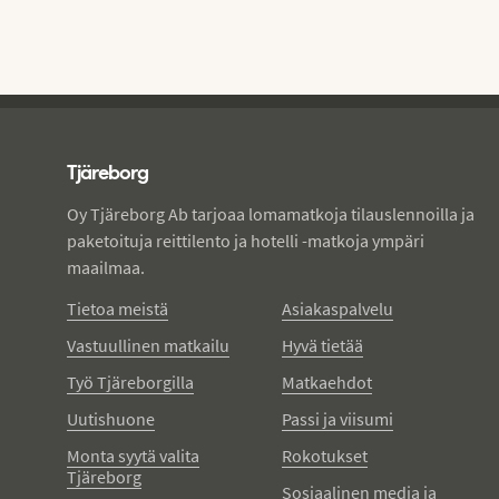
Tjareborg - alatunniste
Tjäreborg
Oy Tjäreborg Ab tarjoaa lomamatkoja tilauslennoilla ja
paketoituja reittilento ja hotelli -matkoja ympäri
maailmaa.
Tietoa meistä
Asiakaspalvelu
Vastuullinen matkailu
Hyvä tietää
Työ Tjäreborgilla
Matkaehdot
Uutishuone
Passi ja viisumi
Monta syytä valita
Rokotukset
Tjäreborg
Sosiaalinen media ja