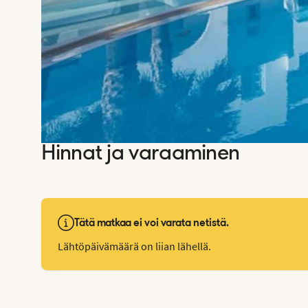
Hinnat ja varaaminen
Tätä matkaa ei voi varata netistä.
Lähtöpäivämäärä on liian lähellä.