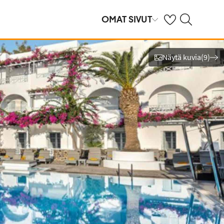
Omat suosikkihote
Haku tjäreborg.f
OMAT SIVUT
Näytä kuvia
(
9
)