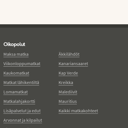
Oikopolut
Maksa matka
Äkkilähdöt
Viikonloppumatkat
Kanariansaaret
Kaukomatkat
Kap Verde
Matkat lähikentiltä
Kreikka
Lomamatkat
Malediivit
Matkalahjakortti
Mauritius
Lisäpalvelut ja edut
Kaikki matkakohteet
Arvonnat ja kilpailut