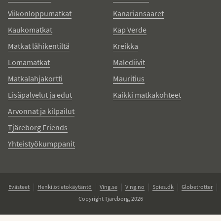
Viikonloppumatkat
Kanariansaaret
Kaukomatkat
Kap Verde
Matkat lähikentiltä
Kreikka
Lomamatkat
Malediivit
Matkalahjakortti
Mauritius
Lisäpalvelut ja edut
Kaikki matkakohteet
Arvonnat ja kilpailut
Tjäreborg Friends
Yhteistyökumppanit
Evästeet
Henkilötietokäytäntö
Ving.se
Ving.no
Spies.dk
Globetrotter
Copyright Tjäreborg, 2026