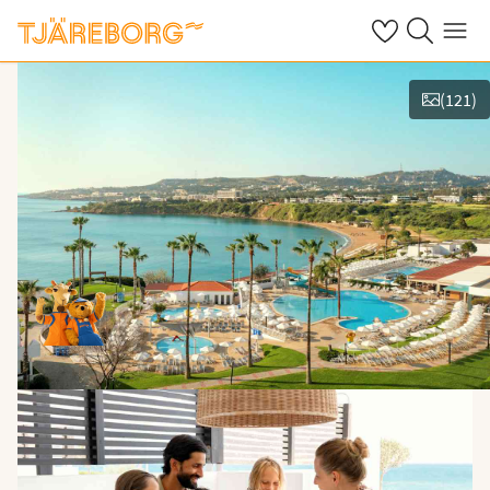
Omat suosikkiho
Haku tjäreborg
Valikko
(
121
)
Kuvat ja videot