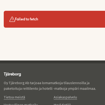
Failed to fetch
Tjareborg - alatunniste
Tjäreborg
Oy Tjäreborg Ab tarjoaa lomamatkoja tilauslennoilla ja
paketoituja reittilento ja hotelli -matkoja ympäri maailmaa.
Tietoa meistä
Asiakaspalvelu
Vastuullinen matkailu
Hyvä tietää