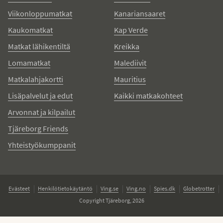
Viikonloppumatkat
Kanariansaaret
Kaukomatkat
Kap Verde
Matkat lähikentiltä
Kreikka
Lomamatkat
Malediivit
Matkalahjakortti
Mauritius
Lisäpalvelut ja edut
Kaikki matkakohteet
Arvonnat ja kilpailut
Tjäreborg Friends
Yhteistyökumppanit
Evästeet
Henkilötietokäytäntö
Ving.se
Ving.no
Spies.dk
Globetrotter
Copyright Tjäreborg, 2026