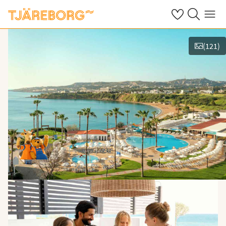
Omat suosikkiho
Haku tjäreborg
Valikko
(
121
)
Kuvat ja videot