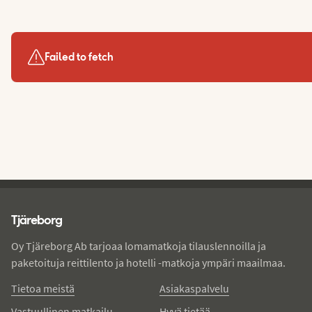
Failed to fetch
Tjareborg - alatunniste
Tjäreborg
Oy Tjäreborg Ab tarjoaa lomamatkoja tilauslennoilla ja
paketoituja reittilento ja hotelli -matkoja ympäri maailmaa.
Tietoa meistä
Asiakaspalvelu
Vastuullinen matkailu
Hyvä tietää