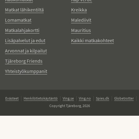
Matkat lähikentiltä
Kreikka
Lomamatkat
Malediivit
Matkalahjakortti
Mauritius
Lisäpalvelut ja edut
Kaikki matkakohteet
Arvonnat ja kilpailut
Tjäreborg Friends
Yhteistyökumppanit
Evästeet
Henkilötietokäytäntö
Ving.se
Ving.no
Spies.dk
Globetrotter
Copyright Tjäreborg, 2026