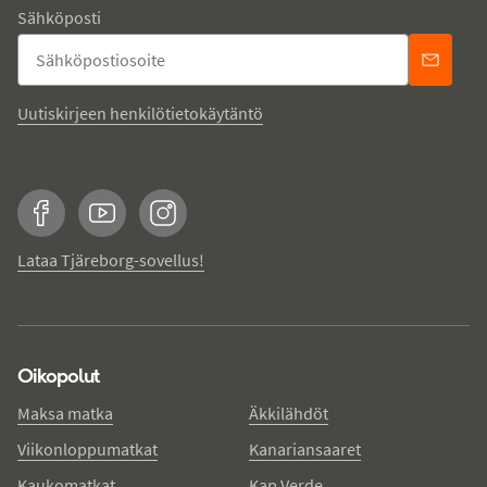
Sähköposti
Uutiskirjeen henkilötietokäytäntö
Facebook
YouTube
Instagram
Lataa Tjäreborg-sovellus!
Oikopolut
Maksa matka
Äkkilähdöt
Viikonloppumatkat
Kanariansaaret
Kaukomatkat
Kap Verde