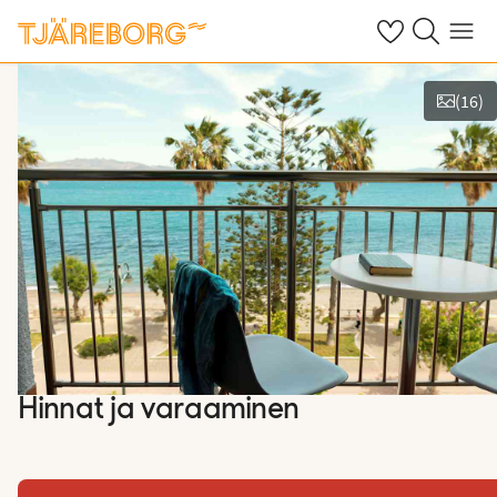
Omat suosikkiho
Haku tjäreborg
Valikko
(
16
)
Kuvat ja videot
Hinnat ja varaaminen