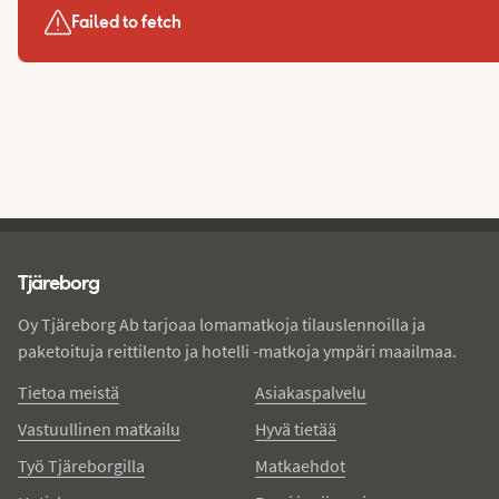
Failed to fetch
Tjareborg - alatunniste
Tjäreborg
Oy Tjäreborg Ab tarjoaa lomamatkoja tilauslennoilla ja
paketoituja reittilento ja hotelli -matkoja ympäri maailmaa.
Tietoa meistä
Asiakaspalvelu
Vastuullinen matkailu
Hyvä tietää
Työ Tjäreborgilla
Matkaehdot