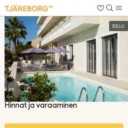
Omat suosikkiho
Haku tjäreborg
Valikko
(
12
)
Näytä kuvia
Hinnat ja varaaminen