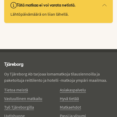
Tätä matkaa ei voi varata netistä.
Lähtöpäivämäärä on liian lähellä.
Tjareborg - alatunniste
Tjäreborg
Oy Tjäreborg Ab tarjoaa lomamatkoja tilauslennoilla ja
paketoituja reittilento ja hotelli -matkoja ympäri maailmaa.
Tietoa meistä
Asiakaspalvelu
Vastuullinen matkailu
Hyvä tietää
Työ Tjäreborgilla
Matkaehdot
Uutishuone
Passi ja viisumi