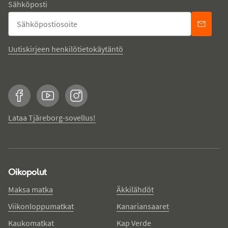
Sähköposti
Uutiskirjeen henkilötietokäytäntö
Facebook
YouTube
Instagram
Lataa Tjäreborg-sovellus!
Oikopolut
Maksa matka
Äkkilähdöt
Viikonloppumatkat
Kanariansaaret
Kaukomatkat
Kap Verde