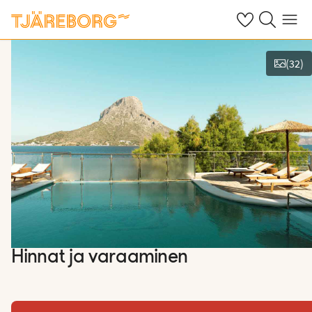
Omat suosikkiho
Haku tjäreborg
Valikko
(
32
)
Näytä kuvia
Hinnat ja varaaminen