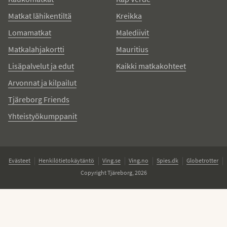
Matkat lähikentiltä
Kreikka
Lomamatkat
Malediivit
Matkalahjakortti
Mauritius
Lisäpalvelut ja edut
Kaikki matkakohteet
Arvonnat ja kilpailut
Tjäreborg Friends
Yhteistyökumppanit
Evästeet
Henkilötietokäytäntö
Ving.se
Ving.no
Spies.dk
Globetrotter
Copyright Tjäreborg, 2026