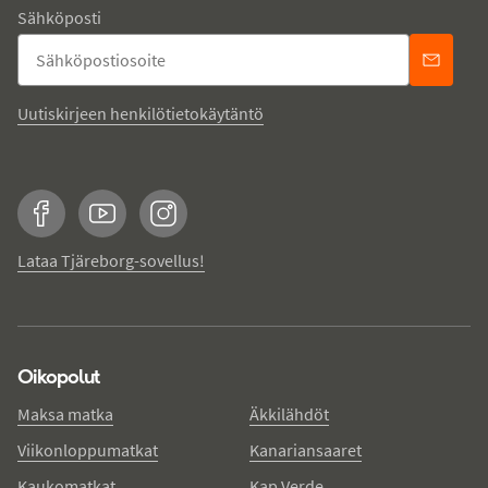
Sähköposti
Uutiskirjeen henkilötietokäytäntö
Facebook
YouTube
Instagram
Lataa Tjäreborg-sovellus!
Oikopolut
Maksa matka
Äkkilähdöt
Viikonloppumatkat
Kanariansaaret
Kaukomatkat
Kap Verde