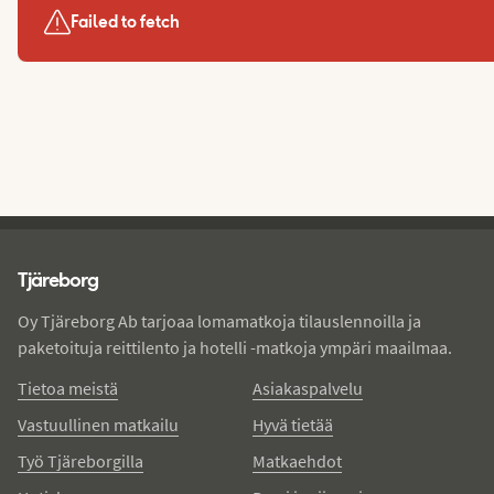
Failed to fetch
Tjareborg - alatunniste
Tjäreborg
Oy Tjäreborg Ab tarjoaa lomamatkoja tilauslennoilla ja
paketoituja reittilento ja hotelli -matkoja ympäri maailmaa.
Tietoa meistä
Asiakaspalvelu
Vastuullinen matkailu
Hyvä tietää
Työ Tjäreborgilla
Matkaehdot