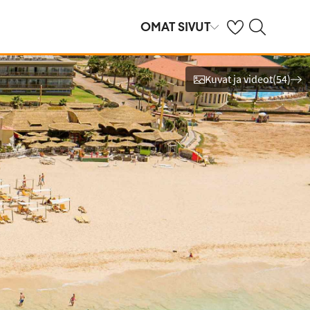
Omat suosikkihote
Haku tjäreborg.f
OMAT SIVUT
Kuvat ja videot
(
54
)