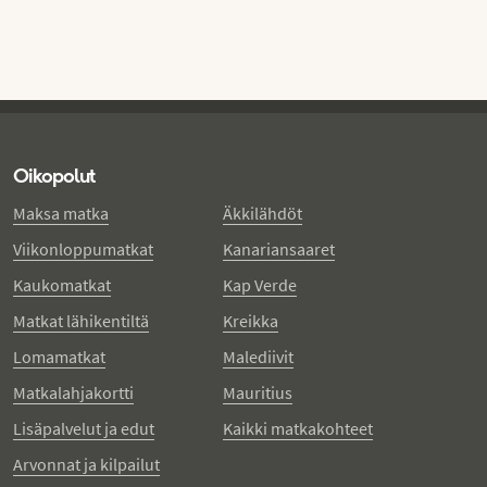
Oikopolut
Maksa matka
Äkkilähdöt
Viikonloppumatkat
Kanariansaaret
Kaukomatkat
Kap Verde
Matkat lähikentiltä
Kreikka
Lomamatkat
Malediivit
Matkalahjakortti
Mauritius
Lisäpalvelut ja edut
Kaikki matkakohteet
Arvonnat ja kilpailut