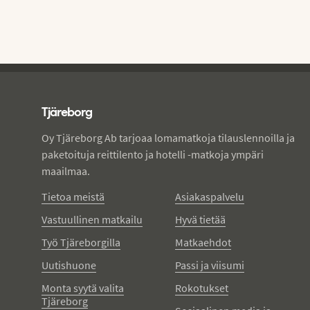
Tjareborg - alatunniste
Tjäreborg
Oy Tjäreborg Ab tarjoaa lomamatkoja tilauslennoilla ja
paketoituja reittilento ja hotelli -matkoja ympäri
maailmaa.
Tietoa meistä
Asiakaspalvelu
Vastuullinen matkailu
Hyvä tietää
Työ Tjäreborgilla
Matkaehdot
Uutishuone
Passi ja viisumi
Monta syytä valita
Rokotukset
Tjäreborg