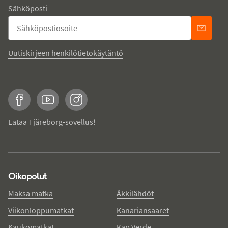
Sähköposti
Uutiskirjeen henkilötietokäytäntö
Facebook
YouTube
Instagram
Lataa Tjäreborg-sovellus!
Oikopolut
Maksa matka
Äkkilähdöt
Viikonloppumatkat
Kanariansaaret
Kaukomatkat
Kap Verde