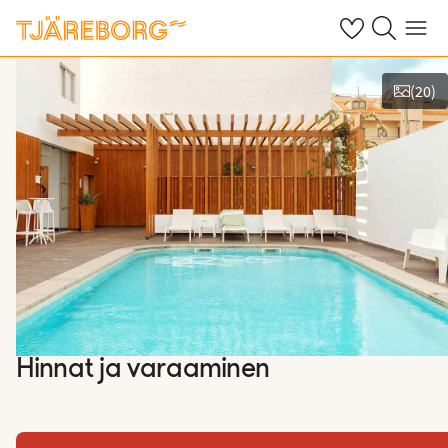
Omat suosikkiho
Haku tjäreborg
Valikko
(
20
)
Näytä kuvia
Hinnat ja varaaminen