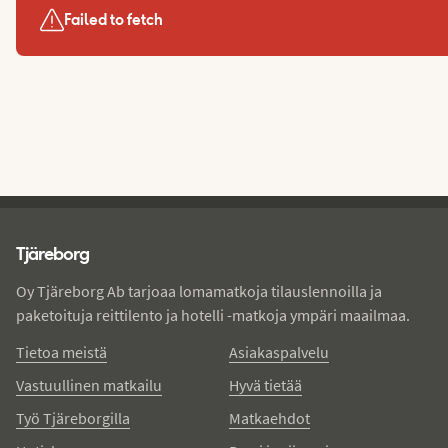
Failed to fetch
Tjareborg - alatunniste
Tjäreborg
Oy Tjäreborg Ab tarjoaa lomamatkoja tilauslennoilla ja
paketoituja reittilento ja hotelli -matkoja ympäri maailmaa.
Tietoa meistä
Asiakaspalvelu
Vastuullinen matkailu
Hyvä tietää
Työ Tjäreborgilla
Matkaehdot