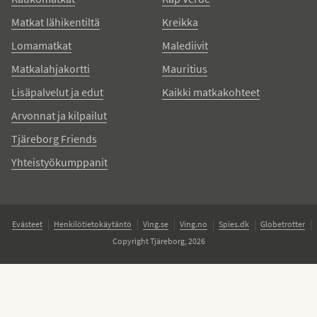
Matkat lähikentiltä
Kreikka
Lomamatkat
Malediivit
Matkalahjakortti
Mauritius
Lisäpalvelut ja edut
Kaikki matkakohteet
Arvonnat ja kilpailut
Tjäreborg Friends
Yhteistyökumppanit
Evästeet
Henkilötietokäytäntö
Ving.se
Ving.no
Spies.dk
Globetrotter
Copyright Tjäreborg, 2026