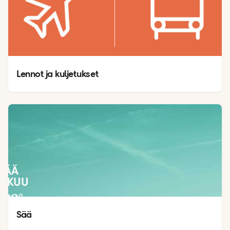
Lennot ja kuljetukset
SÄÄ
LOKUU
23
°
20
°
Sää