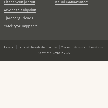
Lisäpalvelut ja edut
Kaikki matkakohteet
Arvonnat ja kilpailut
Tjäreborg Friends
Yhteistyökumppanit
Evästeet
Henkilötietokäytäntö
Ving.se
Ving.no
Spies.dk
Globetrotter
Copyright Tjäreborg, 2026