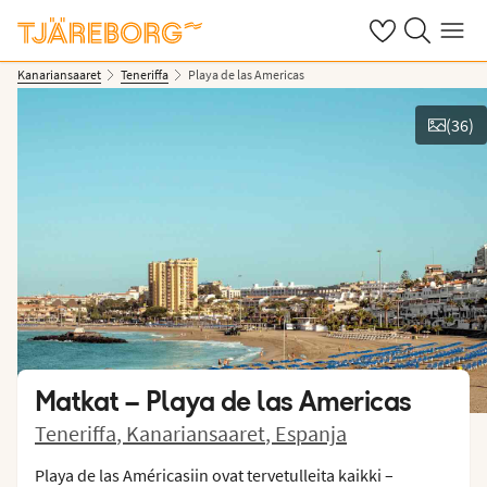
Omat suosikkiho
Haku tjäreborg
Valikko
Kanariansaaret
Teneriffa
Playa de las Americas
(
36
)
Näytä kuvia
Matkat –
Playa de las Americas
Teneriffa
,
Kanariansaaret
,
Espanja
Playa de las Américasiin ovat tervetulleita kaikki –