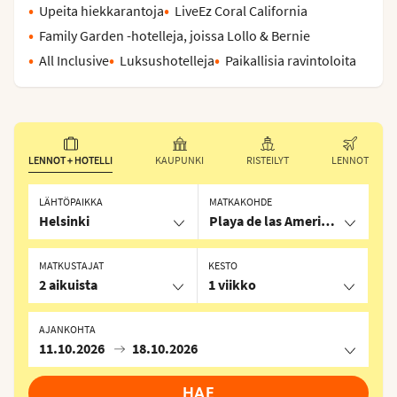
Upeita hiekkarantoja
LiveEz Coral California
Family Garden -hotelleja, joissa Lollo & Bernie
All Inclusive
Luksushotelleja
Paikallisia ravintoloita
LENNOT + HOTELLI
KAUPUNKI
RISTEILYT
LENNOT
LÄHTÖPAIKKA
MATKAKOHDE
Helsinki
Playa de las Americas, Espanja
MATKUSTAJAT
KESTO
2 aikuista
1 viikko
AJANKOHTA
11.10.2026
18.10.2026
HAE