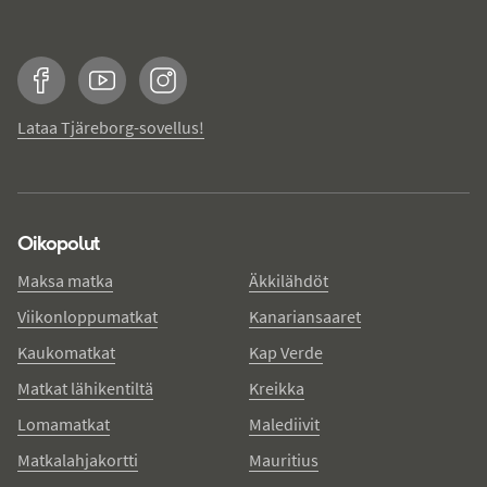
Facebook
YouTube
Instagram
Lataa Tjäreborg-sovellus!
Oikopolut
Maksa matka
Äkkilähdöt
Viikonloppumatkat
Kanariansaaret
Kaukomatkat
Kap Verde
Matkat lähikentiltä
Kreikka
Lomamatkat
Malediivit
Matkalahjakortti
Mauritius