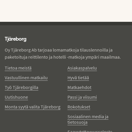
Tjareborg - alatunniste
Tjäreborg
Oy Tjäreborg Ab tarjoaa lomamatkoja tilauslennoilla ja
paketoituja reittilento ja hotelli -matkoja ympäri maailmaa.
Tietoa meistä
Asiakaspalvelu
Vastuullinen matkailu
Hyvä tietää
Työ Tjäreborgilla
Matkaehdot
Uutishuone
Passi ja viisumi
Monta syytä valita Tjäreborg
Rokotukset
Sosiaalinen media ja
tietosuoja
Saavutettavuusseloste