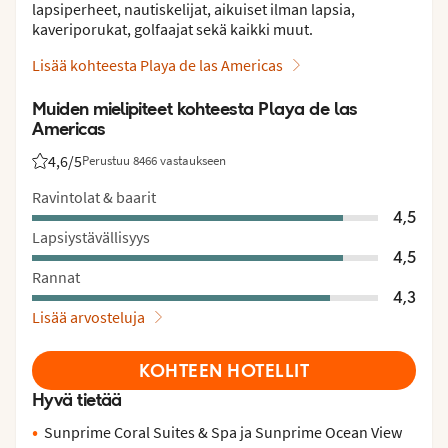
lapsiperheet, nautiskelijat, aikuiset ilman lapsia,
kaveriporukat, golfaajat sekä kaikki muut.
Lisää kohteesta Playa de las Americas
Muiden mielipiteet kohteesta Playa de las
Americas
4,6
/5
Perustuu 8466 vastaukseen
Asiakkaidemme arviot: 4.6/5
Ravintolat & baarit
4,5
Lapsiystävällisyys
4,5
Rannat
4,3
Lisää arvosteluja
KOHTEEN HOTELLIT
Hyvä tietää
Sunprime Coral Suites & Spa ja Sunprime Ocean View