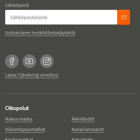
Sähköposti
Uutiskirjeen henkilötietokäytäntö
Facebook
YouTube
Instagram
Lataa Tjäreborg-sovellus!
Oikopolut
Maksa matka
Äkkilähdöt
Viikonloppumatkat
Kanariansaaret
Kaukomatkat
Kap Verde