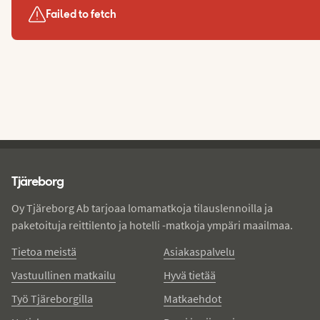
Failed to fetch
Tjareborg - alatunniste
Tjäreborg
Oy Tjäreborg Ab tarjoaa lomamatkoja tilauslennoilla ja
paketoituja reittilento ja hotelli -matkoja ympäri maailmaa.
Tietoa meistä
Asiakaspalvelu
Vastuullinen matkailu
Hyvä tietää
Työ Tjäreborgilla
Matkaehdot