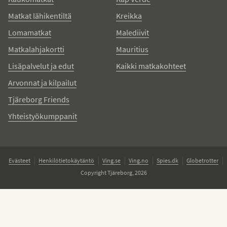
Matkat lähikentiltä
Kreikka
Lomamatkat
Malediivit
Matkalahjakortti
Mauritius
Lisäpalvelut ja edut
Kaikki matkakohteet
Arvonnat ja kilpailut
Tjäreborg Friends
Yhteistyökumppanit
Evästeet
Henkilötietokäytäntö
Ving.se
Ving.no
Spies.dk
Globetrotter
Copyright Tjäreborg, 2026