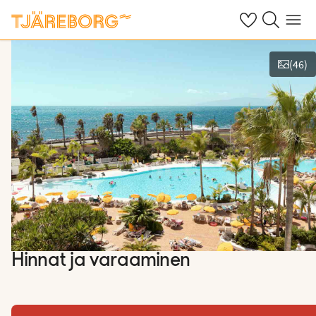
Omat suosikkiho
Haku tjäreborg
Valikko
(
46
)
Kuvat ja videot
Hinnat ja varaaminen