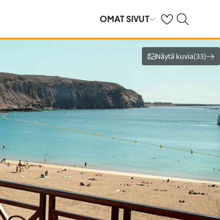
Omat suosikkihote
Haku tjäreborg.f
OMAT SIVUT
Näytä kuvia
(
33
)