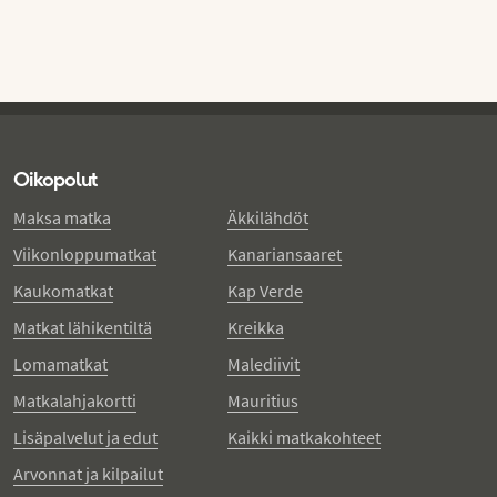
Oikopolut
Maksa matka
Äkkilähdöt
Viikonloppumatkat
Kanariansaaret
Kaukomatkat
Kap Verde
Matkat lähikentiltä
Kreikka
Lomamatkat
Malediivit
Matkalahjakortti
Mauritius
Lisäpalvelut ja edut
Kaikki matkakohteet
Arvonnat ja kilpailut