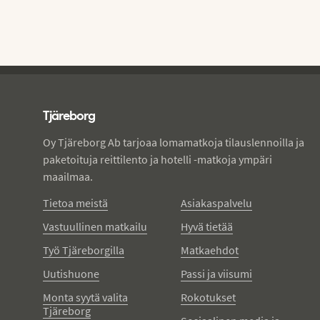
Tjareborg - alatunniste
Tjäreborg
Oy Tjäreborg Ab tarjoaa lomamatkoja tilauslennoilla ja
paketoituja reittilento ja hotelli -matkoja ympäri
maailmaa.
Tietoa meistä
Asiakaspalvelu
Vastuullinen matkailu
Hyvä tietää
Työ Tjäreborgilla
Matkaehdot
Uutishuone
Passi ja viisumi
Monta syytä valita
Rokotukset
Tjäreborg