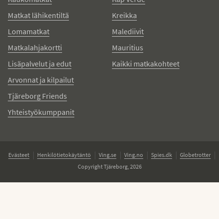
Matkat lähikentiltä
Kreikka
Lomamatkat
Malediivit
Matkalahjakortti
Mauritius
Lisäpalvelut ja edut
Kaikki matkakohteet
Arvonnat ja kilpailut
Tjäreborg Friends
Yhteistyökumppanit
Evästeet
Henkilötietokäytäntö
Ving.se
Ving.no
Spies.dk
Globetrotter
Copyright Tjäreborg, 2026