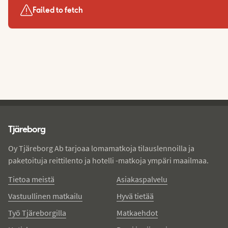
Failed to fetch
Tjareborg - alatunniste
Tjäreborg
Oy Tjäreborg Ab tarjoaa lomamatkoja tilauslennoilla ja
paketoituja reittilento ja hotelli -matkoja ympäri maailmaa.
Tietoa meistä
Asiakaspalvelu
Vastuullinen matkailu
Hyvä tietää
Työ Tjäreborgilla
Matkaehdot