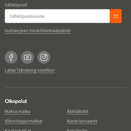
Sähköposti
Uutiskirjeen henkilötietokäytäntö
Facebook
YouTube
Instagram
Lataa Tjäreborg-sovellus!
Oikopolut
Maksa matka
Äkkilähdöt
Viikonloppumatkat
Kanariansaaret
Kaukomatkat
Kap Verde