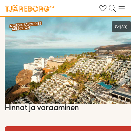
Omat suosikkiho
Haku tjäreborg
Valikko
(
80
)
Kuvat ja videot
Hinnat ja varaaminen