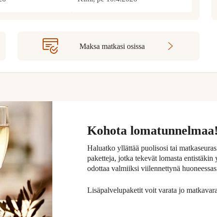
Maksa matkasi osissa
Kohota lomatunnelmaa
Haluatko yllättää puolisosi tai matkaseurasi
paketteja, jotka tekevät lomasta entistäkin
odottaa valmiiksi viilennettynä huoneessasi 
Lisäpalvelupaketit voit varata jo matkava