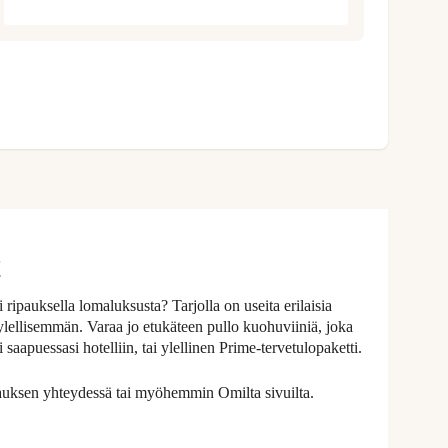
!
 ripauksella lomaluksusta? Tarjolla on useita erilaisia
 ylellisemmän. Varaa jo etukäteen pullo kuohuviiniä, joka
saapuessasi hotelliin, tai ylellinen Prime-tervetulopaketti.
rauksen yhteydessä tai myöhemmin Omilta sivuilta.