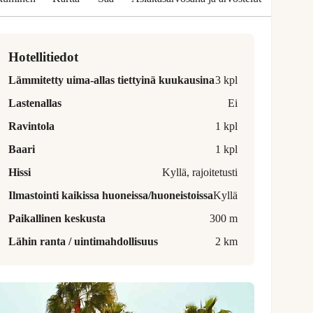
Hotellitiedot
Lämmitetty uima-allas tiettyinä kuukausina
3 kpl
Lastenallas
Ei
Ravintola
1 kpl
Baari
1 kpl
Hissi
Kyllä, rajoitetusti
Ilmastointi kaikissa huoneissa/huoneistoissa
Kyllä
Paikallinen keskusta
300 m
Lähin ranta / uintimahdollisuus
2 km