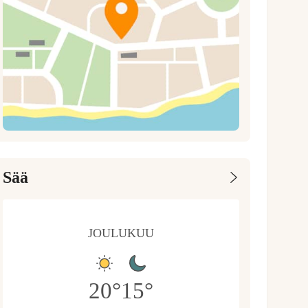
Sää
JOULUKUU
20
°
15
°