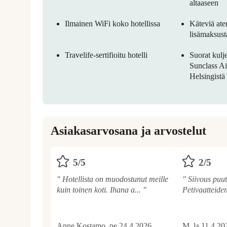
altaaseen
Ilmainen WiFi koko hotellissa
Käteviä ate
lisämaksust
Travelife-sertifioitu hotelli
Suorat kulj
Sunclass Ai
Helsingistä
Asiakasarvosana ja arvostelut
5
/
5
2
/
5
" Hotellista on muodostunut meille
" Siivous puutt
kuin toinen koti. Ihana a... "
Petivaatteide
Anne Kostamo, pe 24.4.2026
M, la 11.4.20