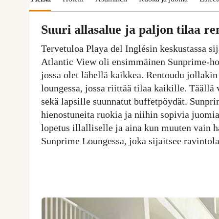
Suuri allasalue ja paljon tilaa r
Tervetuloa Playa del Inglésin keskustassa si
Atlantic View oli ensimmäinen Sunprime-hot
jossa olet lähellä kaikkea. Rentoudu jollakin
loungessa, jossa riittää tilaa kaikille. Tääll
sekä lapsille suunnatut buffetpöydät. Sunpri
hienostuneita ruokia ja niihin sopivia juomia
lopetus illalliselle ja aina kun muuten vain 
Sunprime Loungessa, joka sijaitsee ravintola