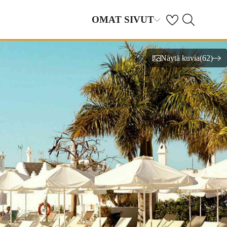
Haku tjäreborg.f
OMAT SIVUT
Omat suosikkihotel
Näytä kuvia
(
62
)