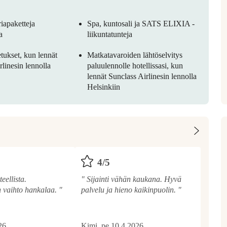
riapaketteja
Spa, kuntosali ja SATS ELIXIA -
a
liikuntatunteja
etukset, kun lennät
Matkatavaroiden lähtöselvitys
rlinesin lennolla
paluulennolle hotellissasi, kun
lennät Sunclass Airlinesin lennolla
Helsinkiin
4
/
5
eellista.
" Sijainti vähän kaukana. Hyvä
n vaihto hankalaa. "
palvelu ja hieno kaikinpuolin. "
26
Kimi, pe 10.4.2026