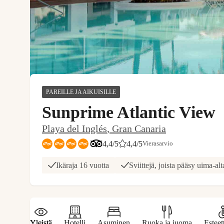
PAREILLE JA AIKUISILLE
Sunprime Atlantic View
Playa del Inglés
,
Gran Canaria
Arvostelut Tripadvisorista: 4.4 of 5
4,4/5
4,4
/5
Vierasarvio
Asiakkaidemme arviot: 4.369/5
Ikäraja 16 vuotta
Sviittejä, joista pääsy uima-al
Yleistä
Hotelli
Asuminen
Ruoka ja juoma
Estee