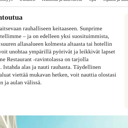
entoutua
jaitsevaan rauhalliseen keitaaseen. Sunprime
ellimme – ja on edelleen yksi suosituimmista,
 suuren allasalueen kolmesta altaasta tai hotellin
ä voit unohtaa ympärillä pyörivät ja leikkivät lapset
me Restaurant -ravintolassa on tarjolla
. Istahda alas ja nauti rauhasta. Täydellinen
haluat viettää mukavan hetken, voit nauttia olostasi
n ja aulan välissä.