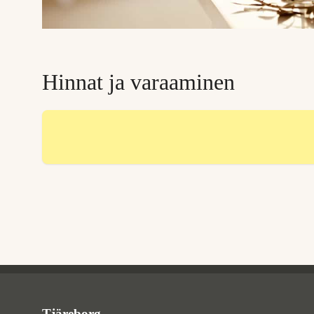
Hinnat ja varaaminen
Tjareborg - alatunniste
Tjäreborg