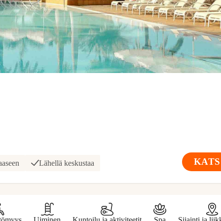
KATS
taaseen
Lähellä keskustaa
ttömyys
Uiminen
Kuntoilu ja aktiviteetit
Spa
Sijainti ja li