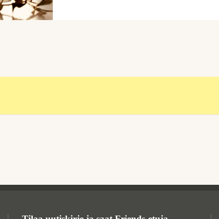
Tilaa uutiskirje ja saat Friends-etuja