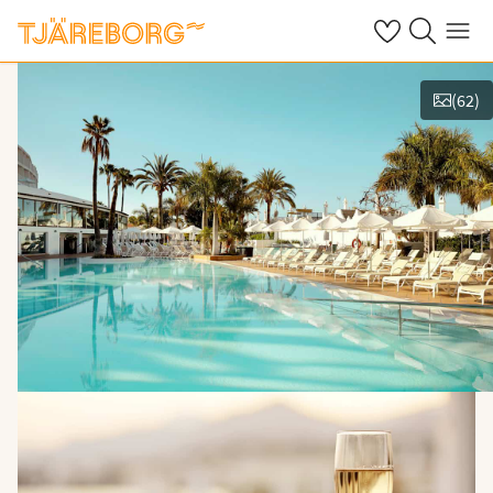
Omat suosikkiho
Haku tjäreborg
Valikko
(
62
)
Näytä kuvia