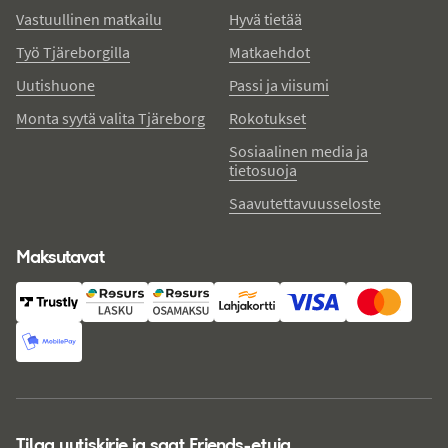
Vastuullinen matkailu
Hyvä tietää
Työ Tjäreborgilla
Matkaehdot
Uutishuone
Passi ja viisumi
Monta syytä valita Tjäreborg
Rokotukset
Sosiaalinen media ja
tietosuoja
Saavutettavuusseloste
Maksutavat
Tilaa uutiskirje ja saat Friends-etuja