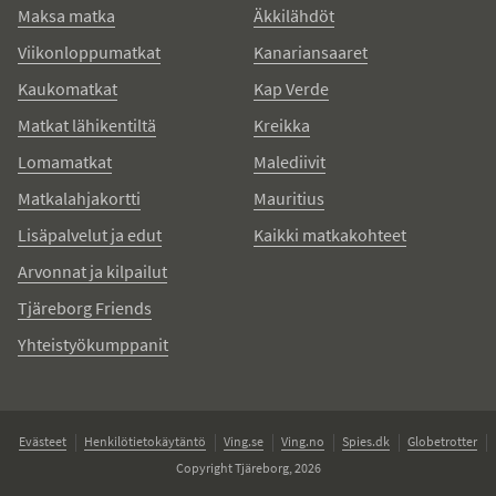
Maksa matka
Äkkilähdöt
Viikonloppumatkat
Kanariansaaret
Kaukomatkat
Kap Verde
Matkat lähikentiltä
Kreikka
Lomamatkat
Malediivit
Matkalahjakortti
Mauritius
Lisäpalvelut ja edut
Kaikki matkakohteet
Arvonnat ja kilpailut
Tjäreborg Friends
Yhteistyökumppanit
Evästeet
Henkilötietokäytäntö
Ving.se
Ving.no
Spies.dk
Globetrotter
Copyright Tjäreborg, 2026