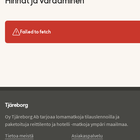
Hinnat ja varaaminen
Failed to fetch
Tjareborg - alatunniste
Tjäreborg
Oy Tjäreborg Ab tarjoaa lomamatkoja tilauslennoilla ja
paketoituja reittilento ja hotelli -matkoja ympäri maailmaa.
Tietoa meistä
Asiakaspalvelu