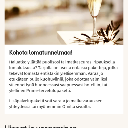
Kohota lomatunnelmaa!
Haluatko yllättää puolisosi tai matkaseurasi ripauksella
lomaluksusta? Tarjolla on useita erilaisia paketteja, jotka
tekevät lomasta entistäkin ylellisemmän. Varaa jo
etukäteen pullo kuohuviiniä, joka odottaa valmiiksi
viilennettynä huoneessasi saapuessasi hotelliin, tai
ylellinen Prime-tervetulopaketti.
Lisäpalvelupaketit voit varata jo matkavarauksen
yhteydessä tai myöhemmin Omilta sivuilta.