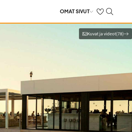
Omat suosikkihote
Haku tjäreborg.f
OMAT SIVUT
Kuvat ja videot
(
78
)