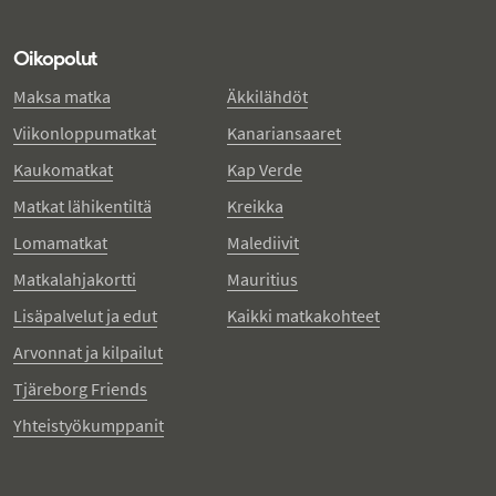
Oikopolut
Maksa matka
Äkkilähdöt
Viikonloppumatkat
Kanariansaaret
Kaukomatkat
Kap Verde
Matkat lähikentiltä
Kreikka
Lomamatkat
Malediivit
Matkalahjakortti
Mauritius
Lisäpalvelut ja edut
Kaikki matkakohteet
Arvonnat ja kilpailut
Tjäreborg Friends
Yhteistyökumppanit