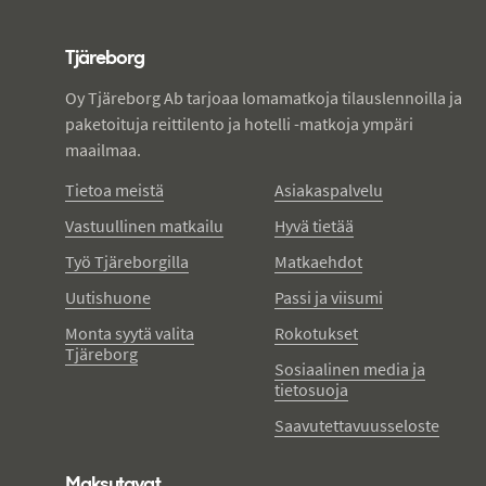
Tjareborg - alatunniste
Tjäreborg
Oy Tjäreborg Ab tarjoaa lomamatkoja tilauslennoilla ja
paketoituja reittilento ja hotelli -matkoja ympäri
maailmaa.
Tietoa meistä
Asiakaspalvelu
Vastuullinen matkailu
Hyvä tietää
Työ Tjäreborgilla
Matkaehdot
Uutishuone
Passi ja viisumi
Monta syytä valita
Rokotukset
Tjäreborg
Sosiaalinen media ja
tietosuoja
Saavutettavuusseloste
Maksutavat