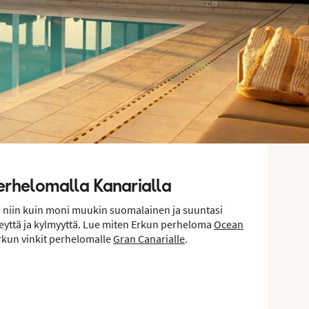
erhelomalla Kanarialla
eki niin kuin moni muukin suomalainen ja suuntasi
eyttä ja kylmyyttä. Lue miten Erkun perheloma
Ocean
Erkun vinkit perhelomalle
Gran Canarialle
.