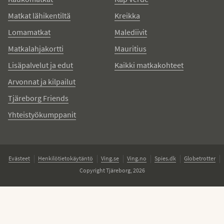
Matkat lähikentiltä
Kreikka
Lomamatkat
Malediivit
Matkalahjakortti
Mauritius
Lisäpalvelut ja edut
Kaikki matkakohteet
Arvonnat ja kilpailut
Tjäreborg Friends
Yhteistyökumppanit
Evästeet
Henkilötietokäytäntö
Ving.se
Ving.no
Spies.dk
Globetrotter
Copyright Tjäreborg, 2026