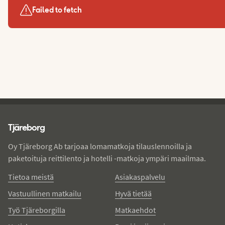
Failed to fetch
Tjareborg - alatunniste
Tjäreborg
Oy Tjäreborg Ab tarjoaa lomamatkoja tilauslennoilla ja
paketoituja reittilento ja hotelli -matkoja ympäri maailmaa.
Tietoa meistä
Asiakaspalvelu
Vastuullinen matkailu
Hyvä tietää
Työ Tjäreborgilla
Matkaehdot