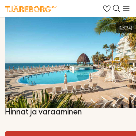
Omat suosikkiho
Haku tjäreborg
Valikko
(
34
)
Näytä kuvia
Hinnat ja varaaminen