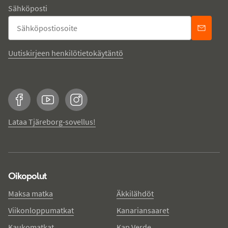
Sähköposti
Uutiskirjeen henkilötietokäytäntö
Facebook
YouTube
Instagram
Lataa Tjäreborg-sovellus!
Oikopolut
Maksa matka
Äkkilähdöt
Viikonloppumatkat
Kanariansaaret
Kaukomatkat
Kap Verde