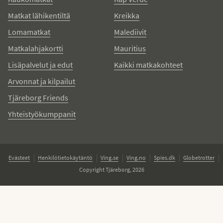
Matkat lähikentiltä
Kreikka
Lomamatkat
Malediivit
Matkalahjakortti
Mauritius
Lisäpalvelut ja edut
Kaikki matkakohteet
Arvonnat ja kilpailut
Tjäreborg Friends
Yhteistyökumppanit
Evästeet
Henkilötietokäytäntö
Ving.se
Ving.no
Spies.dk
Globetrotter
Copyright Tjäreborg, 2026