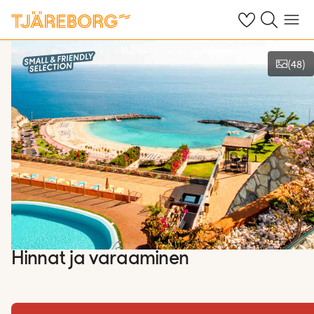
Omat suosikkiho
Haku tjäreborg
Valikko
(
48
)
Kuvat ja videot
Hinnat ja varaaminen