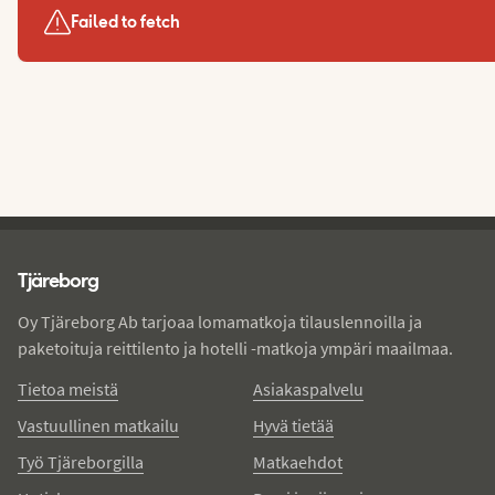
Failed to fetch
Tjareborg - alatunniste
Tjäreborg
Oy Tjäreborg Ab tarjoaa lomamatkoja tilauslennoilla ja
paketoituja reittilento ja hotelli -matkoja ympäri maailmaa.
Tietoa meistä
Asiakaspalvelu
Vastuullinen matkailu
Hyvä tietää
Työ Tjäreborgilla
Matkaehdot