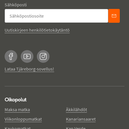
Sähköposti
Uutiskirjeen henkilötietokäytäntö
Facebook
YouTube
Instagram
Lataa Tjäreborg-sovellus!
Oikopolut
Maksa matka
Äkkilähdöt
Viikonloppumatkat
Kanariansaaret
Kaukomatkat
Kap Verde