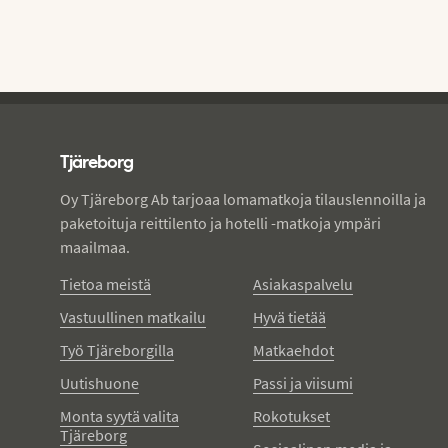
Tjareborg - alatunniste
Tjäreborg
Oy Tjäreborg Ab tarjoaa lomamatkoja tilauslennoilla ja
paketoituja reittilento ja hotelli -matkoja ympäri
maailmaa.
Tietoa meistä
Asiakaspalvelu
Vastuullinen matkailu
Hyvä tietää
Työ Tjäreborgilla
Matkaehdot
Uutishuone
Passi ja viisumi
Monta syytä valita
Rokotukset
Tjäreborg