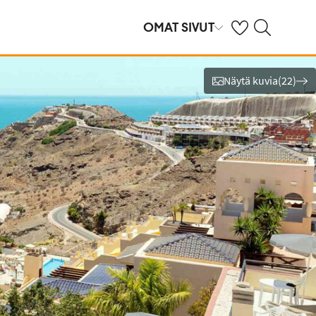
Omat suosikkihote
Haku tjäreborg.f
OMAT SIVUT
Näytä kuvia
(
22
)