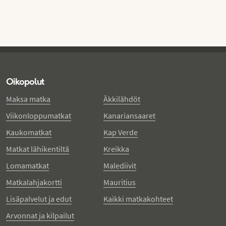
Oikopolut
Maksa matka
Äkkilähdöt
Viikonloppumatkat
Kanariansaaret
Kaukomatkat
Kap Verde
Matkat lähikentiltä
Kreikka
Lomamatkat
Malediivit
Matkalahjakortti
Mauritius
Lisäpalvelut ja edut
Kaikki matkakohteet
Arvonnat ja kilpailut