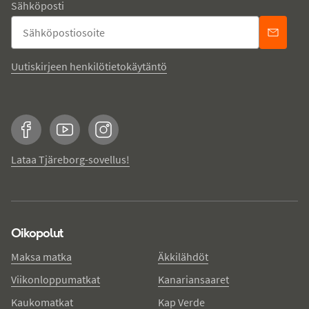
Sähköposti
Uutiskirjeen henkilötietokäytäntö
Facebook
YouTube
Instagram
Lataa Tjäreborg-sovellus!
Oikopolut
Maksa matka
Äkkilähdöt
Viikonloppumatkat
Kanariansaaret
Kaukomatkat
Kap Verde