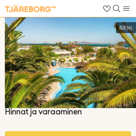
Omat suosikkiho
Haku tjäreborg
Valikko
(
36
)
Näytä kuvia
Hinnat ja varaaminen