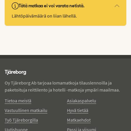
Tätä matkaa ei voi varata netistä.
Lähtöpäivämäärä on liian lähellä.
Tjareborg - alatunniste
Tjäreborg
Oy Tjäreborg Ab tarjoaa lomamatkoja tilauslennoilla ja
paketoituja reittilento ja hotelli -matkoja ympäri maailmaa.
Tietoa meistä
Asiakaspalvelu
Vastuullinen matkailu
Hyvä tietää
Työ Tjäreborgilla
Matkaehdot
Uutishuone
Passi ja viisumi