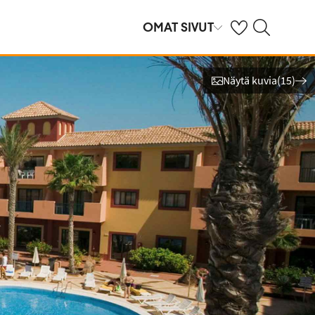
Omat suosikkihote
Haku tjäreborg.f
OMAT SIVUT
Näytä kuvia
(
15
)