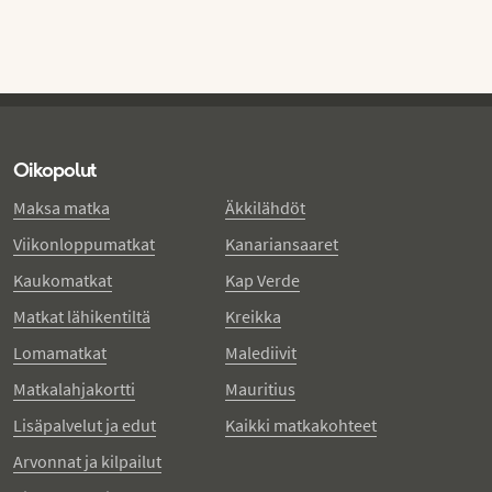
Oikopolut
Maksa matka
Äkkilähdöt
Viikonloppumatkat
Kanariansaaret
Kaukomatkat
Kap Verde
Matkat lähikentiltä
Kreikka
Lomamatkat
Malediivit
Matkalahjakortti
Mauritius
Lisäpalvelut ja edut
Kaikki matkakohteet
Arvonnat ja kilpailut