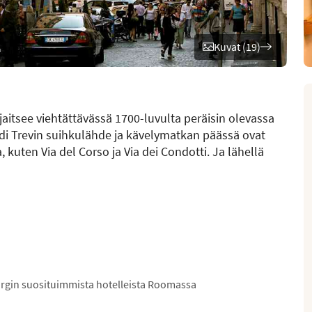
Kuvat (19)
sijaitsee viehtättävässä 1700-luvulta peräisin olevassa
di Trevin suihkulähde ja kävelymatkan päässä ovat
 kuten Via del Corso ja Via dei Condotti. Ja lähellä
orgin suosituimmista hotelleista Roomassa