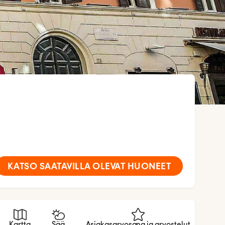
KATSO SAATAVILLA OLEVAT HUONEET
Kartta
Sää
Asiakasarvosana ja arvostelut