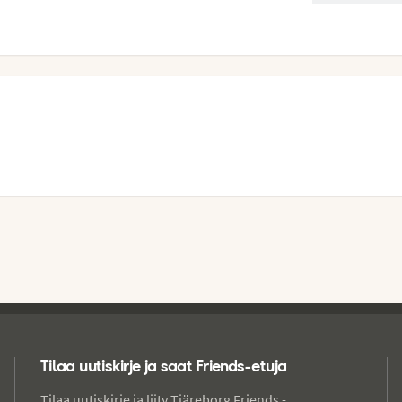
Tilaa uutiskirje ja saat Friends-etuja
Tilaa uutiskirje ja liity Tjäreborg Friends -