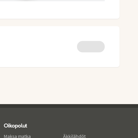
Oikopolut
Maksa matka
Äkkilähdöt