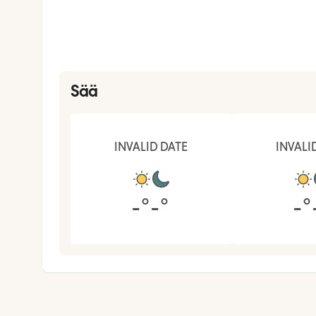
Sää
INVALID DATE
INVALI
-
°
-
°
-
°