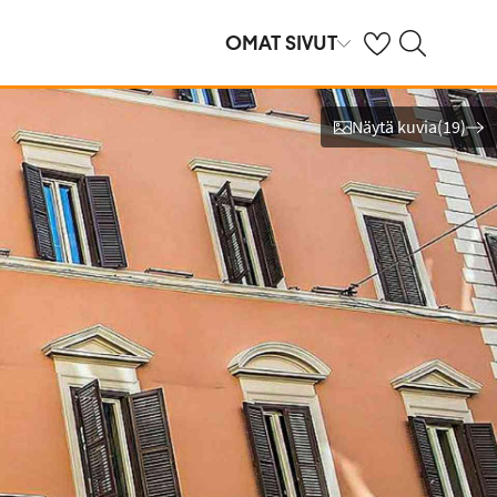
Omat suosikkihote
Haku tjäreborg.f
OMAT SIVUT
Näytä kuvia
(
19
)