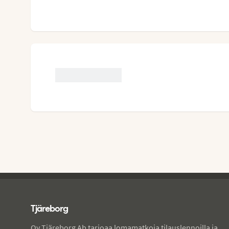
Tjareborg - alatunniste
Tjäreborg
Oy Tjäreborg Ab tarjoaa lomamatkoja tilauslennoilla ja