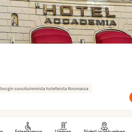
eborgin suosituimmista hotelleista Roomassa
ma
Esteettömyys
Uiminen
Sijainti ja liikkuminen