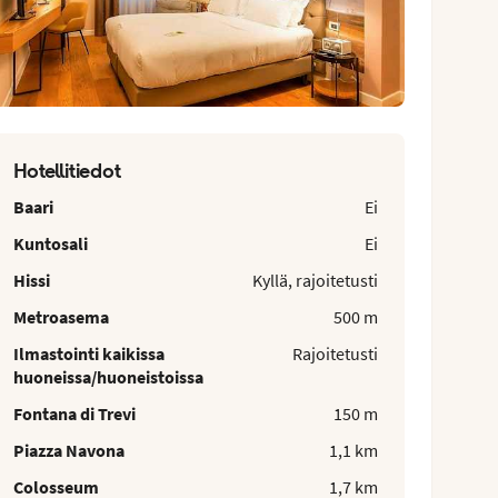
Hotellitiedot
Baari
Ei
Kuntosali
Ei
Hissi
Kyllä, rajoitetusti
Metroasema
500 m
Ilmastointi kaikissa
Rajoitetusti
huoneissa/huoneistoissa
Fontana di Trevi
150 m
Piazza Navona
1,1 km
Colosseum
1,7 km