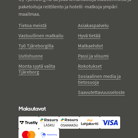
paketoituja reittilento ja hotelli -matkoja ympäri
maailmaa.
Tietoa meistä
Asiakaspalvelu
Vastuullinen matkailu
Hyvä tietää
Työ Tjäreborgilla
Matkaehdot
Uutishuone
Passi ja viisumi
Monta syytä valita
Rokotukset
Tjäreborg
Sosiaalinen media ja
tietosuoja
Saavutettavuusseloste
Maksutavat