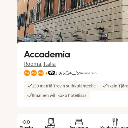
Accademia
Rooma
,
Italia
+
3,9/5
Arvostelut Tripadvisorista: 3.9 of 5
4,1
/5
Vierasarvio
Asiakkaidemme arviot: 4.1/5
150 metriä Trevin suihkulähteelle
Yksin Tjär
Ilmainen wifi koko hotellissa
Yleistä
Hotelli
Asuminen
Ruoka ja juo