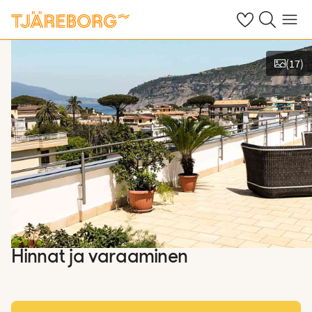
Omat suosikkiho
Haku tjäreborg
Valikko
(
17
)
Näytä kuvia
Hinnat ja varaaminen