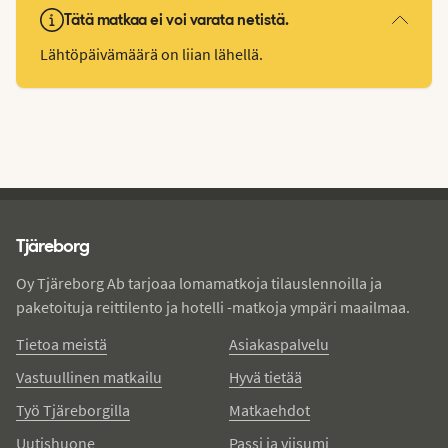
Tätä matkaa ei voi varata netistä.
Lähtöpäivämäärä on liian lähellä.
Tjareborg - alatunniste
Tjäreborg
Oy Tjäreborg Ab tarjoaa lomamatkoja tilauslennoilla ja
paketoituja reittilento ja hotelli -matkoja ympäri maailmaa.
Tietoa meistä
Asiakaspalvelu
Vastuullinen matkailu
Hyvä tietää
Työ Tjäreborgilla
Matkaehdot
Uutishuone
Passi ja viisumi