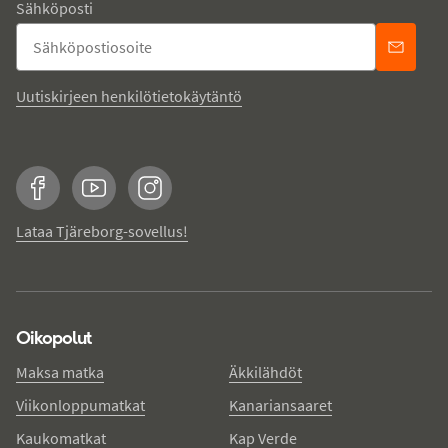
Sähköposti
Uutiskirjeen henkilötietokäytäntö
Facebook
YouTube
Instagram
Lataa Tjäreborg-sovellus!
Oikopolut
Maksa matka
Äkkilähdöt
Viikonloppumatkat
Kanariansaaret
Kaukomatkat
Kap Verde